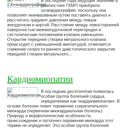
В последние годы ведущее значение в
диагностике ГКМП приобрела
эхокардиография, поскольку она
позволяет неинвазивным путем поставить диагноз и
рассчитать градиент давления между левым
желудочком и аортой. Расстояние между левосторонней
поверхностью межжелудочковой перегородки и
систолическим положением клапана уменьшено.
Открытие передней створки митрального клапана
происходят с уменьшенной амплитудой, отмечается
снижение скорости раннего диастолического закрытия
передней створки митрального…
Кардиомиопатии
В последние десятилетия появилась
особая группа болезней сердца,
определяемая как «кардиомиопатии». В
основе болезни лежит поражение сократительного
миокарда (первичная миокардиальная болезнь).
Природу и морфологические особенности,
происхождение и патогенез поражения миокарда этот
термин не определяет. Это особая группа болезней