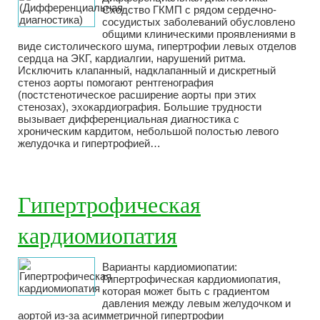
Сходство ГКМП с рядом сердечно-
сосудистых заболеваний обусловлено
общими клиническими проявлениями в
виде систолического шума, гипертрофии левых отделов
сердца на ЭКГ, кардиалгии, нарушений ритма.
Исключить клапанный, надклапанный и дискретный
стеноз аорты помогают рентгенография
(постстенотическое расширение аорты при этих
стенозах), эхокардиография. Большие трудности
вызывает дифференциальная диагностика с
хроническим кардитом, небольшой полостью левого
желудочка и гипертрофией…
Гипертрофическая
кардиомиопатия
Варианты кардиомиопатии:
Гипертрофическая кардиомиопатия,
которая может быть с градиентом
давления между левым желудочком и
аортой из-за асимметричной гипертрофии