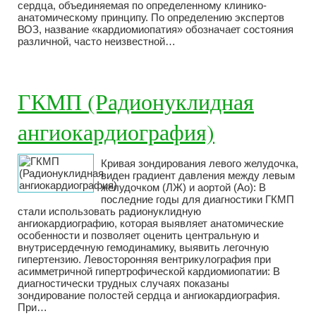
сердца, объединяемая по определенному клинико-
анатомическому принципу. По определению экспертов
ВОЗ, название «кардиомиопатия» обозначает состояния
различной, часто неизвестной…
ГКМП (Радионуклидная
ангиокардиография)
Кривая зондирования левого желудочка,
виден градиент давления между левым
желудочком (ЛЖ) и аортой (Ао): В
последние годы для диагностики ГКМП
стали использовать радионуклидную
ангиокардиографию, которая выявляет анатомические
особенности и позволяет оценить центральную и
внутрисердечную гемодинамику, выявить легочную
гипертензию. Левосторонняя вентрикулография при
асимметричной гипертрофической кардиомиопатии: В
диагностически трудных случаях показаны
зондирование полостей сердца и ангиокардиография.
При…