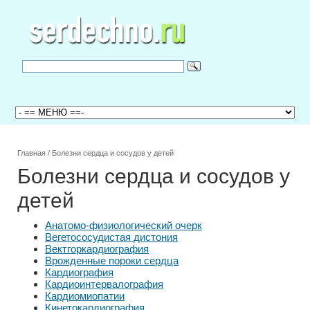
Главная
/
Болезни сердца и сосудов у детей
Болезни сердца и сосудов у
детей
Анатомо-физиологический очерк
Вегетососудистая дистония
Вектгоркардиография
Врожденные пороки сердца
Кардиография
Кардиоинтервалография
Кардиомиопатии
Кинетокардиография