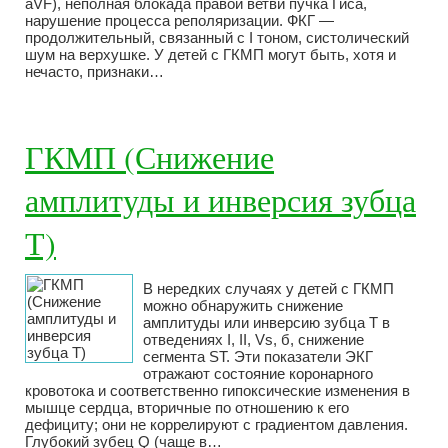
aVF), неполная блокада правой ветви пучка Гиса,
нарушение процесса реполяризации. ФКГ —
продолжительный, связанный с I тоном, систолический
шум на верхушке. У детей с ГКМП могут быть, хотя и
нечасто, признаки…
ГКМП (Снижение
амплитуды и инверсия зубца
Т)
В нередких случаях у детей с ГКМП
можно обнаружить снижение
амплитуды или инверсию зубца Т в
отведениях I, II, Vs, б, снижение
сегмента ST. Эти показатели ЭКГ
отражают состояние коронарного
кровотока и соответственно гипоксические изменения в
мышце сердца, вторичные по отношению к его
дефициту; они не коррелируют с градиентом давления.
Глубокий зубец Q (чаще в…