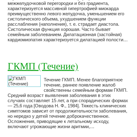
межжелудочковой перегородки и без градиента,
характеризуется массивной гипертрофией миокарда
преимущественно левого желудочка, уменьшением его
систолического объема, ухудшением функции
расслабления (наполнения), т. е. страдает диастола.
Систолическая функция хорошая. Часто бывает
семейным заболеванием. Дилатационная (застойная)
кардиомиопатия характеризуется дилатацией полости…
ГКМП (Течение)
Течение ГКМП. Менее благоприятное
течение, раннее появление жалоб
свойственны семейным формам ГКМП.
Средний возраст выявления заболевания в этих
случаях составляет 15 лет, а при спорадических формах
— 25,6 года [Оводова Н. Ф., 1984]. Тяжесть клинических
симптомов зависит от продолжительности заболевания,
но нередко у детей течение доброкачественное.
Осложнения, приводящие к летальному исходу,
включают угрожающие жизни аритмии,…