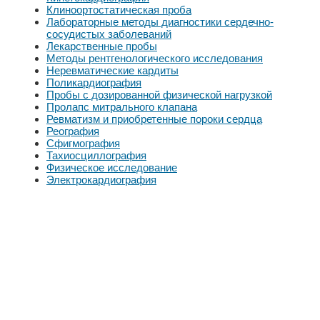
Клиноортостатическая проба
Лабораторные методы диагностики сердечно-
сосудистых заболеваний
Лекарственные пробы
Методы рентгенологического исследования
Неревматические кардиты
Поликардиография
Пробы с дозированной физической нагрузкой
Пролапс митрального клапана
Ревматизм и приобретенные пороки сердца
Реография
Сфигмография
Тахиосциллография
Физическое исследование
Электрокардиография