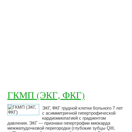
ГКМП (ЭКГ, ФКГ)
ЭКГ, ФКГ грудной клетки больного 7 лет
с асимметричной гипертрофической
кардиомиопатией с градиентом
давления. ЭКГ — признаки гипертрофии миокарда
межжелудочковой перегородки (глубокие зубцы QIII,