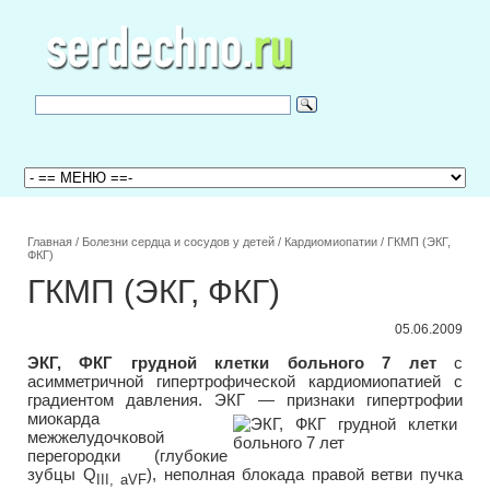
Главная
/
Болезни сердца и сосудов у детей
/
Кардиомиопатии
/
ГКМП (ЭКГ,
ФКГ)
ГКМП (ЭКГ, ФКГ)
05.06.2009
ЭКГ, ФКГ грудной клетки больного 7 лет
с
асимметричной гипертрофической кардиомиопатией с
градиентом давления. ЭКГ —
признаки гипертрофии
миокарда
межжелудочковой
перегородки (глубокие
зубцы Q
), неполная блокада правой ветви пучка
III
,
aVF