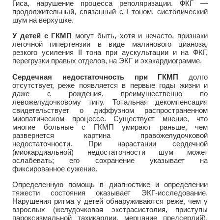
Гиса, нарушение процесса реполяризации. ФКГ —
продолжительный, связанный с I тоном, систолический
шум на верхушке.
У детей с ГКМП
могут быть, хотя и нечасто, признаки
легочной гипертензии в виде малинового цианоза,
резкого усиления II тона при аускультации и на ФКГ,
перегрузки правых отделов, на ЭКГ и эхакардиограмме.
Сердечная недостаточность при ГКМП
долго
отсутствует, реже появляется в первые годы жизни и
даже с рождения, преимущественно по
левожелудочковому типу. Тотальная декомпенсация
свидетельствует о диффузном распространенном
миопатическом процессе. Существует мнение, что
многие больные с ГКМП умирают раньше, чем
развернется картина правожелудочковой
недостаточности. При нарастании сердечной
(миокардиальной) недостаточности шум может
ослабевать; его сохранение указывает на
фиксированное сужение.
Определенную помощь в диагностике и определении
тяжести состояния оказывает ЭКГ-исследование.
Нарушения ритма у детей обнаруживаются реже, чем у
взрослых (желудочковая экстрасистолия, приступы
пароксизмальной тахикардии, мерцание предсердий).