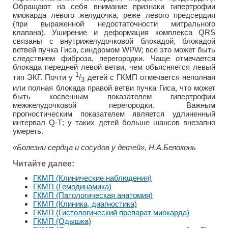
Обращают на себя внимание признаки гипертрофии
миокарда левого желудочка, реже левого предсердия
(при выраженной недостаточности митрального
клапана). Уширение и деформация комплекса QRS
связаны с внутрижелудочковой блокадой, блокадой
ветвей пучка Гиса, синдромом WPW; все это может быть
следствием фиброза, перегородки. Чаще отмечается
блокада передней левой ветви, чем объясняется левый
1
тип ЭКГ. Почти у
/
детей с ГКМП отмечается неполная
3
или полная блокада правой ветви пучка Гиса, что может
быть косвенным показателем гипертрофии
межжелудочковой перегородки. Важным
прогностическим показателем является удлиненный
интервал Q-Т; у таких детей больше шансов внезапно
умереть.
«Болезни сердца и сосудов у детей», Н.А.Белоконь
Читайте далее:
ГКМП (Клинические наблюдения)
ГКМП (Гемодинамика)
ГКМП (Патологическая анатомия)
ГКМП (Клиника, диагностика)
ГКМП (Гистологический препарат миокарда)
ГКМП (Одышка)