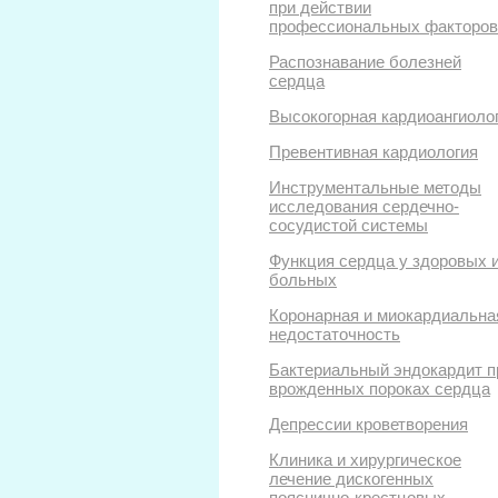
при действии
профессиональных факторов
Распознавание болезней
сердца
Высокогорная кардиоангиоло
Превентивная кардиология
Инструментальные методы
исследования сердечно-
сосудистой системы
Функция сердца у здоровых 
больных
Коронарная и миокардиальна
недостаточность
Бактериальный эндокардит п
врожденных пороках сердца
Депрессии кроветворения
Клиника и хирургическое
лечение дискогенных
пояснично-крестцовых