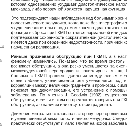
которая одновременно ухудшает диастолитическое напо
миокарда, либо первичной является нарушенная функция 
Это подтверждают наши наблюдения над больными хрони
полостью левого желудочка, когда даже без гипертрофии 
ухудшение диастолы с подъемом конечно-диастолического
фракция выброса при ГКМП остается нормальной или даж
подтверждает сохранность сократительной (систолическо
имеется даже при сердечной недостаточности, причиной 
ри
нарушенная релаксация.
Раньше признавали обструкцию при ГКМП,
а в наст
х
феномену изменились. Показано, что во время систолы 
возникает обструкции, а она резко уменьшается за сче
межжелудочковой перегородки и папиллярных мышц.
больных с ГКМП градиент давления между левым желу
очень лабилен, увеличивается или уменьшается под в
корреляции между величиной градиента и прогнозом, симп
исчезает при декомпенсации, его устранение с помощ
заболевания. По мнению J. Goodwin (1982), существов
в
обструкции, в связи с этим он предлагает говорить при Г
обструкции, а о наличии или отсутствии градиента.
Движение митрального клапана в сторону перегородки в
и уменьшением объема полости левого желудочка. Следо
практически отсутствует и мало влияет на исход заболева
а