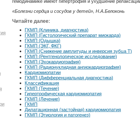
гемодинамике имеют гипертрофия и ухудшение релаксаци
«Болезни сердца и сосудов у детей», Н.А.Белоконь
Читайте далее:
ГКМП (Клиника, диагностика)
гия
ГКМП (Гистологический препарат миокарда)
ГКМП (Одышка)
ГКМП (ЭКГ, ФКГ)
ГКМП (Снижение амплитуды и инверсия зубца Т)
ГКМП (Рентгенологическое исследование)
ГКМП (Эхокардиография)
ГКМП (Радионуклидная ангиокардиография)
Кардиомиопатии
и
ГКМП (Дифференциальная диагностика)
Классификация
ГКМП (Течение)
я
Гипертрофическая кардиомиопатия
ГКМП (Лечение)
ри
ГКМП
Дилатационная (застойная) кардиомиопатия
ГКМП (Этиология и патогенез)