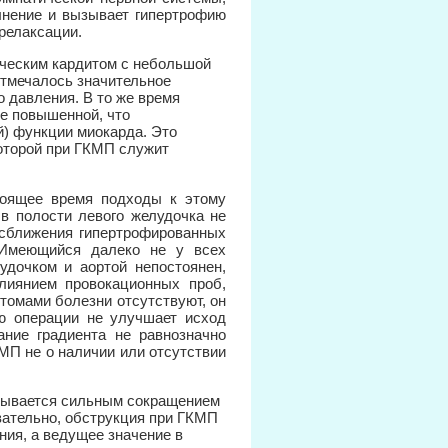
лнение и вызывает гипертрофию
релаксации.
ческим кардитом с небольшой
отмечалось значительное
 давления. В то же время
е повышенной, что
й) функции миокарда. Это
которой при ГКМП служит
оящее время подходы к этому
в полости левого желудочка не
т сближения гипертрофированных
 Имеющийся далеко не у всех
дочком и аортой непостоянен,
лиянием провокационных проб,
томами болезни отсутствуют, он
ью операции не улучшает исход
ание градиента не равнозначно
КМП не о наличии или отсутствии
ызывается сильным сокращением
вательно, обструкция при ГКМП
ния, а ведущее значение в