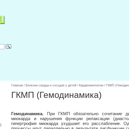
Главная
/
Болезни сердца и сосудов у детей
/
Кардиомиопатии
/
ГКМП (Гемодин
ГКМП (Гемодинамика)
Гемодинамика.
При ГКМП обязательно сочетание д
миокарда и нарушения функции релаксации (диасто
гипертрофия миокарда ухудшает его расслабление. Од
а
процессы идут параллельно в результате дисфункции с