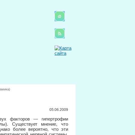
амика)
05.06.2009
вух факторов — гипертрофии
лы). Существует мнение, что
нако более вероятно, что эти
импатической нервной системы,