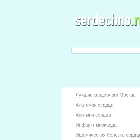
Лучшие кардиологи Москвы
Анатомия сердца
Аритмии сердца
Инфаркт миокарда
Ишемическая болезнь сердц