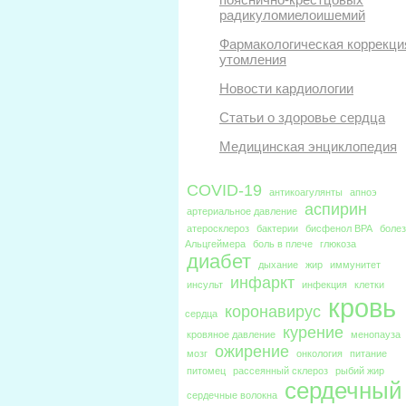
радикуломиелоишемий
Фармакологическая коррекци
утомления
Новости кардиологии
Статьи о здоровье сердца
Медицинская энциклопедия
COVID-19
антикоагулянты
апноэ
аспирин
артериальное давление
атеросклероз
бактерии
бисфенол BPA
боле
Альцгеймера
боль в плече
глюкоза
диабет
дыхание
жир
иммунитет
инфаркт
инсульт
инфекция
клетки
кровь
коронавирус
сердца
курение
кровяное давление
менопауза
ожирение
мозг
онкология
питание
питомец
рассеянный склероз
рыбий жир
сердечный
сердечные волокна