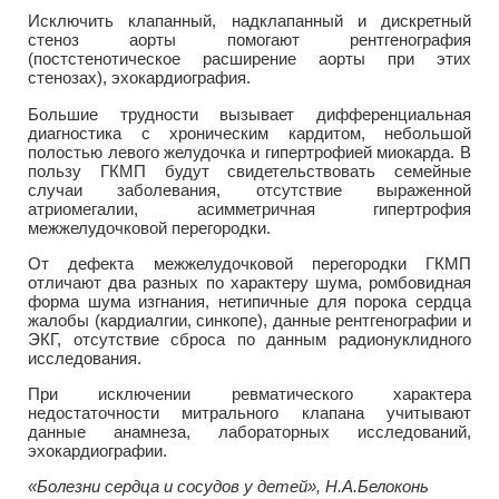
Исключить клапанный, надклапанный и дискретный
стеноз аорты помогают рентгенография
(постстенотическое расширение аорты при этих
стенозах), эхокардиография.
Большие трудности вызывает дифференциальная
диагностика с хроническим кардитом, небольшой
полостью левого желудочка и гипертрофией миокарда. В
пользу ГКМП будут свидетельствовать семейные
случаи заболевания, отсутствие выраженной
атриомегалии, асимметричная гипертрофия
межжелудочковой перегородки.
От дефекта межжелудочковой перегородки ГКМП
отличают два разных по характеру шума, ромбовидная
форма шума изгнания, нетипичные для порока сердца
жалобы (кардиалгии, синкопе), данные рентгенографии и
ЭКГ, отсутствие сброса по данным радионуклидного
исследования.
При исключении ревматического характера
недостаточности митрального клапана учитывают
данные анамнеза, лабораторных исследований,
эхокардиографии.
«Болезни сердца и сосудов у детей», Н.А.Белоконь