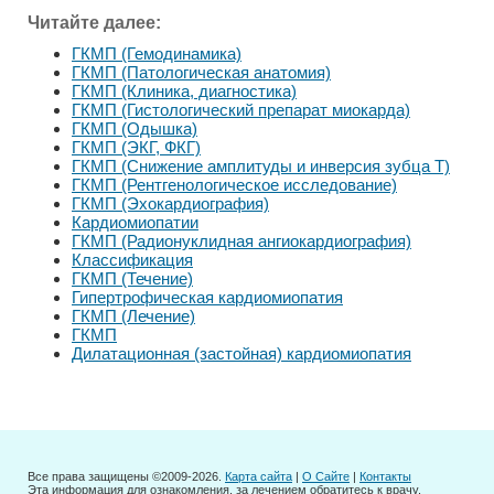
Читайте далее:
ГКМП (Гемодинамика)
ГКМП (Патологическая анатомия)
ГКМП (Клиника, диагностика)
ГКМП (Гистологический препарат миокарда)
ГКМП (Одышка)
ГКМП (ЭКГ, ФКГ)
ГКМП (Снижение амплитуды и инверсия зубца Т)
ГКМП (Рентгенологическое исследование)
ГКМП (Эхокардиография)
Кардиомиопатии
ГКМП (Радионуклидная ангиокардиография)
Классификация
ГКМП (Течение)
Гипертрофическая кардиомиопатия
ГКМП (Лечение)
ГКМП
Дилатационная (застойная) кардиомиопатия
Все права защищены ©2009-2026.
Карта сайта
|
О Сайте
|
Контакты
Эта информация для ознакомления, за лечением обратитесь к врачу.