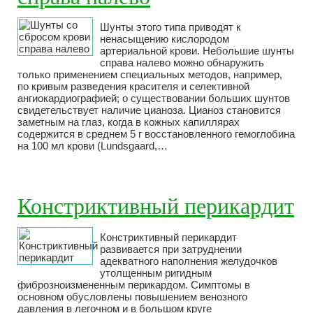
Шунты этого типа приводят к
ненасыщению кислородом
артериальной крови. Небольшие шунты
справа налево можно обнаружить
только применением специальных методов, например,
по кривым разведения красителя и селективной
ангиокардиографией; о существовании больших шунтов
свидетельствует наличие цианоза. Цианоз становится
заметным на глаз, когда в кожных капиллярах
содержится в среднем 5 г восстановленного гемоглобина
на 100 мл крови (Lundsgaard,…
Констриктивный перикардит
Констриктивный перикардит
развивается при затруднении
адекватного наполнения желудочков
утолщенным ригидным
фиброзноизмененным перикардом. Симптомы в
основном обусловлены повышением венозного
давления в легочном и в большом круге