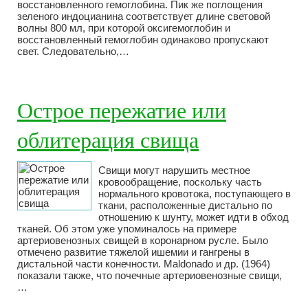
восстановленного гемоглобина. Пик же поглощения
зеленого индоцианина соответствует длине световой
волны 800 мл, при которой оксигемоглобин и
восстановленный гемоглобин одинаково пропускают
свет. Следовательно,…
Острое пережатие или
облитерация свища
Свищи могут нарушить местное
кровообращение, поскольку часть
нормального кровотока, поступающего в
ткани, расположенные дистально по
отношению к шунту, может идти в обход
тканей. Об этом уже упоминалось на примере
артериовенозных свищей в коронарном русле. Было
отмечено развитие тяжелой ишемии и гангрены в
дистальной части конечности. Maldonado и др. (1964)
показали также, что почечные артериовенозные свищи,
…