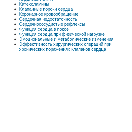
Катехоламины
Клапанные пороки сердца
Коронарное кровообращение
Сердечная недостаточность
Сердечнососудистые рефлексы
Функция сердца в покое
Функция сердца при физической нагрузке
Эмоциональные и метаболические изменения
Эффективность хирургических операций при
хронических поражениях клапанов сердца