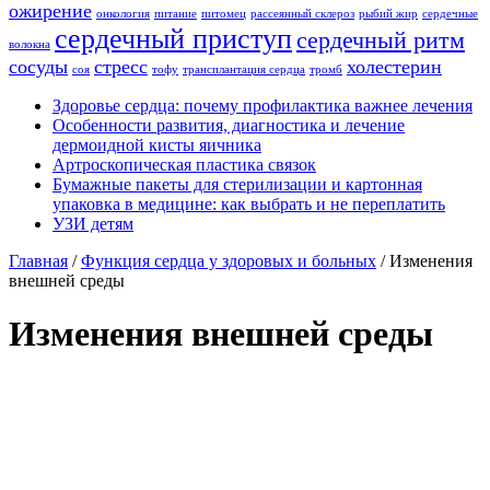
ожирение
онкология
питание
питомец
рассеянный склероз
рыбий жир
сердечные
сердечный приступ
сердечный ритм
волокна
сосуды
стресс
холестерин
соя
тофу
трансплантация сердца
тромб
Здоровье сердца: почему профилактика важнее лечения
Особенности развития, диагностика и лечение
дермоидной кисты яичника
Артроскопическая пластика связок
Бумажные пакеты для стерилизации и картонная
упаковка в медицине: как выбрать и не переплатить
УЗИ детям
Главная
/
Функция сердца у здоровых и больных
/
Изменения
внешней среды
Изменения внешней среды