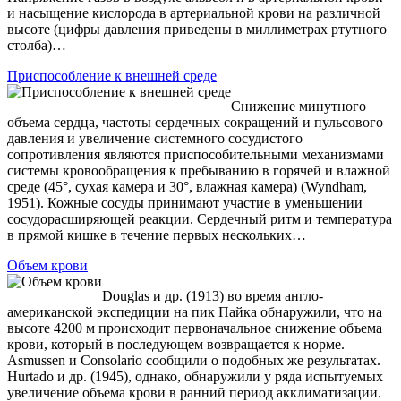
и насыщение кислорода в артериальной крови на различной
высоте (цифры давления приведены в миллиметрах ртутного
столба)…
Приспособление к внешней среде
Снижение минутного
объема сердца, частоты сердечных сокращений и пульсового
давления и увеличение системного сосудистого
сопротивления являются приспособительными механизмами
системы кровообращения к пребыванию в горячей и влажной
среде (45°, сухая камера и 30°, влажная камера) (Wyndham,
1951). Кожные сосуды принимают участие в уменьшении
сосудорасширяющей реакции. Сердечный ритм и температура
в прямой кишке в течение первых нескольких…
Объем крови
Douglas и др. (1913) во время англо-
американской экспедиции на пик Пайка обнаружили, что на
высоте 4200 м происходит первоначальное снижение объема
крови, который в последующем возвращается к норме.
Asmussen и Consolario сообщили о подобных же результатах.
Hurtado и др. (1945), однако, обнаружили у ряда испытуемых
увеличение объема крови в ранний период акклиматизации.