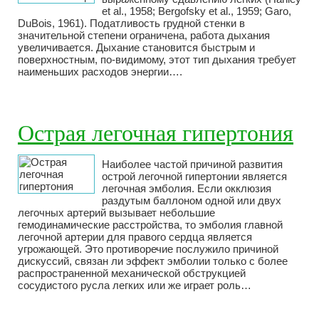
et al., 1958; Bergofsky et al., 1959; Garo,
DuBois, 1961). Податливость грудной стенки в
значительной степени ограничена, работа дыхания
увеличивается. Дыхание становится быстрым и
поверхностным, по-видимому, этот тип дыхания требует
наименьших расходов энергии….
Острая легочная гипертония
Наиболее частой причиной развития
острой легочной гипертонии является
легочная эмболия. Если окклюзия
раздутым баллоном одной или двух
легочных артерий вызывает небольшие
гемодинамические расстройства, то эмболия главной
легочной артерии для правого сердца является
угрожающей. Это противоречие послужило причиной
дискуссий, связан ли эффект эмболии только с более
распространенной механической обструкцией
сосудистого русла легких или же играет роль…