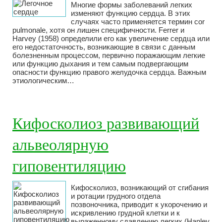
Многие формы заболеваний легких
изменяют функцию сердца. В этих
случаях часто применяется термин cor
pulmonale, хотя он лишен специфичности. Ferrer и
Harvey (1958) определили его как увеличение сердца или
его недостаточность, возникающие в связи с данным
болезненным процессом, первично поражающим легкие
или функцию дыхания и тем самым подвергающим
опасности функцию правого желудочка сердца. Важным
этиологическим…
Кифосколиоз развивающий
альвеолярную
гиповентиляцию
Кифосколиоз, возникающий от сгибания
и ротации грудного отдела
позвоночника, приводит к укорочению и
искривлению грудной клетки и к
выраженному сдавлению легких (Hanley