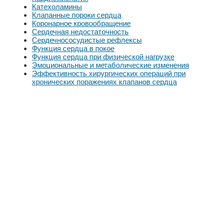
Катехоламины
Клапанные пороки сердца
Коронарное кровообращение
Сердечная недостаточность
Сердечнососудистые рефлексы
Функция сердца в покое
Функция сердца при физической нагрузке
Эмоциональные и метаболические изменения
Эффективность хирургических операций при
хронических поражениях клапанов сердца