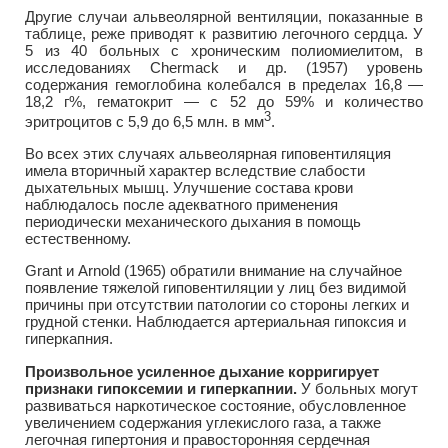
Другие случаи альвеолярной вентиляции, показанные в
таблице, реже приводят к развитию легочного сердца. У
5 из 40 больных с хроническим полиомиелитом, в
исследованиях Chermack и др. (1957) уровень
содержания гемоглобина колебался в пределах 16,8 —
18,2 г%, гематокрит — с 52 до 59% и количество
3
эритроцитов с 5,9 до 6,5 млн. в мм
.
Во всех этих случаях альвеолярная гиповентиляция
имела вторичный характер вследствие слабости
дыхательных мышц. Улучшение состава крови
наблюдалось после адекватного применения
периодически механического дыхания в помощь
естественному.
Grant и Arnold (1965) обратили внимание на случайное
появление тяжелой гиповентиляции у лиц без видимой
причины при отсутствии патологии со стороны легких и
грудной стенки. Наблюдается артериальная гипоксия и
гиперкапния.
Произвольное усиленное дыхание корригирует
признаки гипоксемии и гиперкапнии.
У больных могут
развиваться наркотическое состояние, обусловленное
увеличением содержания углекислого газа, а также
легочная гипертония и правосторонняя сердечная