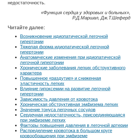
недостаточность.
«Функция сердца у здоровых и больных»,
Р.Д.Маршал, Дж.Т.Шеферд
Читайте далее:
Возникновение идиопатической легочной
гипертонии
Тяжелая форма идиопатической легочной
гипертонии
Анатомические изменения при идиопатической
легочной гипертонии
Хронические заболевания легких обструктивного
характера
Повышенное «раздутие» и сниженная
эластичность легких
Влияние гипоксемии на развитие легочной
гипертонии
Зависимость давления от кровотока
Хроническая обструктивная эмфизема легких
Значение тонуса легочных сосудов
Сердечная недостаточность, присоединяющаяся
при эмфиземе легких
Факторы повышения давления в легочной артерии
Распределение кровотока в большом круге
кровообращения при эмфиземе