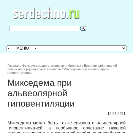
Главная
/
Функция сердца у здоровых и больных
/
Влияние заболеваний
легких на сердечную деятельность
/
Микседема при альвеолярной
гиповентиляции
Микседема при
альвеолярной
гиповентиляции
15.03.2011
Микседема может быть также связана с альвеолярной
гиповентиляцией, а необычное сочетание тяжелой
степени ожирения с микседемой особенно способствует