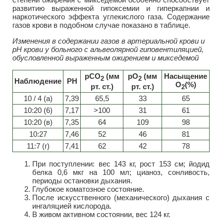
развитию выраженной гипоксемии и гиперкапнии и
наркотического эффекта углекислого газа. Содержание
газов крови в подобном случае показано в таблице.
Изменения в содержании газов в артериальной крови и
рН крови у больного с альвеолярной гиповентиляцией,
обусловленной выраженным ожирением и микседемой
рСО
(мм
рО
(мм
Насыщение
2
2
Наблюдение
РН
О
(%)
рт. ст.)
рт. ст.)
2
10 / 4 (а)
7,39
65,5
33
65
10:20 (6)
7,17
>100
31
61
10:20 (в)
7,35
64
109
98
10:27
7,46
52
46
81
11:7 (г)
7,41
62
42
78
При поступлении: вес 143 кг, рост 153 см; йодид
белка 0,6 мкг на 100 мл; цианоз, сонливость,
периоды остановки дыхания.
Глубокое коматозное состояние.
После искусственного (механического) дыхания с
ингаляцией кислорода.
В живом активном состоянии, вес 124 кг.