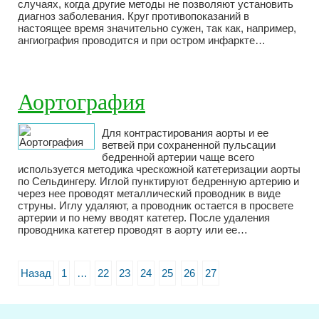
случаях, когда другие методы не позволяют установить
диагноз заболевания. Круг противопоказаний в
настоящее время значительно сужен, так как, например,
ангиография проводится и при остром инфаркте…
Аортография
Для контрастирования аорты и ее
ветвей при сохраненной пульсации
бедренной артерии чаще всего
используется методика чрескожной катетеризации аорты
по Сельдингеру. Иглой пунктируют бедренную артерию и
через нее проводят металлический проводник в виде
струны. Иглу удаляют, а проводник остается в просвете
артерии и по нему вводят катетер. После удаления
проводника катетер проводят в аорту или ее…
Назад
1
…
22
23
24
25
26
27