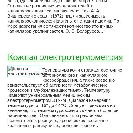
ложа, где капилляры видны на всем протяжении.
Отношение различных исследователей к
капилляроскопии весьма различно. Так, А. А.
Вишневский с соавт. (1972) нашли зависимость
капилляроскопической картины от стадии ишемии. По
мере нарастания ее тяжести количество атоничных
капилляров увеличивается. О. С. Белорусов…
Кожная электротермометрия
Температура кожи отражает состояние
артериолярного и капиллярного
кровообращения, а также косвенно
свидетельствует об активности метаболических
процессов в глубжележащих тканях. Температуру
измеряют универсальным медицинским
электротермометром ЭТУ-М. Диапазон измерения
температуры от 16° до 42 °С. Следует принимать во
внимание, что температура кожи отличается большой
лабильностью. Она снижается при различных
вазомоторных реакциях, хронических пояснично-
крестцовых радикулитах, болезни Рейно и…