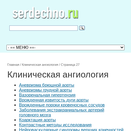
Главная
/
Клиническая ангиология
/
Страница 27
Клиническая ангиология
Аневризма брюшной аорты
Аневризмы грудной аорты
Вазоренальная гипертензия
Врожденная извитость дуги аорты
Врожденные пороки кровеносных сосудов
Заболевания экстракраниальных артерий
головного мозга
Коарктация аорты
Контрастные методы исследования
Нейроваскулярные синдромы верхних конечностей