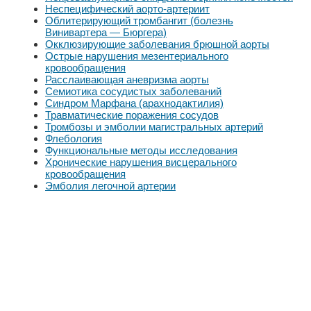
Неспецифический аорто-артериит
Облитерирующий тромбангит (болезнь
Винивартера — Бюргера)
Окклюзирующие заболевания брюшной аорты
Острые нарушения мезентериального
кровообращения
Расслаивающая аневризма аорты
Семиотика сосудистых заболеваний
Синдром Марфана (арахнодактилия)
Травматические поражения сосудов
Тромбозы и эмболии магистральных артерий
Флебология
Функциональные методы исследования
Хронические нарушения висцерального
кровообращения
Эмболия легочной артерии