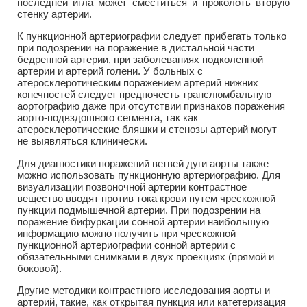
последней игла может сместиться и проколоть вторую
стенку артерии.
К пункционной артериографии следует прибегать только
при подозрении на поражение в дистальной части
бедренной артерии, при заболеваниях подколенной
артерии и артерий голени. У больных с
атеросклеротическим поражением артерий нижних
конечностей следует предпочесть транслюмбальную
аортографию даже при отсутствии признаков поражения
аорто-подвздошного сегмента, так как
атеросклеротические бляшки и стенозы артерий могут
не выявляться клинически.
Для диагностики поражений ветвей дуги аорты также
можно использовать пункционную артериографию. Для
визуализации позвоночной артерии контрастное
вещество вводят против тока крови путем чрескожной
пункции подмышечной артерии. При подозрении на
поражение бифуркации сонной артерии наибольшую
информацию можно получить при чрескожной
пункционной артериографии сонной артерии с
обязательными снимками в двух проекциях (прямой и
боковой).
Другие методики контрастного исследования аорты и
артерий, такие, как открытая пункция или катетеризация