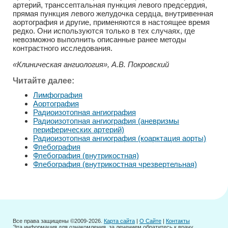
артерий, транссептальная пункция левого предсердия,
прямая пункция левого желудочка сердца, внутривенная
аортография и другие, применяются в настоящее время
редко. Они используются только в тех случаях, где
невозможно выполнить описанные ранее методы
контрастного исследования.
«Клиническая ангиология», А.В. Покровский
Читайте далее:
Лимфография
Аортография
Радиоизотопная ангиография
Радиоизотопная ангиография (аневризмы
периферических артерий)
Радиоизотопная ангиография (коарктация аорты)
Флебография
Флебография (внутрикостная)
Флебография (внутрикостная чрезвертельная)
Все права защищены ©2009-2026.
Карта сайта
|
О Сайте
|
Контакты
Эта информация для ознакомления, за лечением обратитесь к врачу.