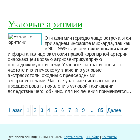
Узловые аритмии
Эти аритмии гораздо чаще встречаются
при заднем инфаркте миокарда, так как
в 90—95% случаев такой локализации
инфаркта налицо окклюзия правой коронарной артерии,
снабжающей кровью атриовентрикулярную
проводниковую систему. Узловые экстрасистолы По
частоте и клиническому значению узловые
экстрасистолы сходны с предсердными
экстрасистолами. Частые узловые систолы могут
предшествовать появлению узловой тахикардии,
вследствие чего, обычно, для их лечения применяется…
Назад
1
2
3
4
5
6
7
8
9
…
85
Далее
Все права защищены ©2009-2026.
Карта сайта
|
О Сайте
|
Контакты