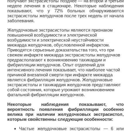
получают экстрасистолы позднее — на второй и третьей
неделе лечения в стационаре. Некоторые наблюдения
показывают, что у 72% больных обнаруживаются
экстрасистолы желудочков после трех недель от начала
заболевания.
Желудочковые экстрасистолы являются признаком
повышенной возбудимости и электрической
возбудимости и электрической неустойчивости
миокарда желудочков, обусловленной инфарктом.
Приводятся серьезные доказательства того, что при
свежем инфаркте миокарда экстрасистолы желудочков
предрасполагают к возникновению тахикардии и
фибрилляции желудочков. Опыт отделений для
интенсивного лечения показывает, что наиболее частой
причиной внезапной смерти при инфаркте миокарда
является фибрилляция желудочков. Желудочковые
экстрасистолы и тахикардия желудочков представляют
собой состояния, которые угрожают возникновением
фатальной фибрилляции желудочков.
Некоторые наблюдения показывают, что
вероятность появления фибрилляции особенно
велика при наличии желудочковых экстрасистол,
которым свойственны следующие особенности:
Частые желудочковые экстрасистолы — 6 или