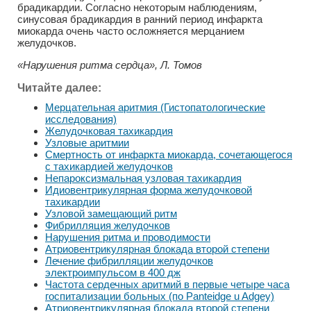
брадикардии. Согласно некоторым наблюдениям,
синусовая брадикардия в ранний период инфаркта
миокарда очень часто осложняется мерцанием
желудочков.
«Нарушения ритма сердца», Л. Томов
Читайте далее:
Мерцательная аритмия (Гистопатологические
исследования)
Желудочковая тахикардия
Узловые аритмии
Смертность от инфаркта миокарда, сочетающегося
с тахикардией желудочков
Непароксизмальная узловая тахикардия
Идиовентрикулярная форма желудочковой
тахикардии
Узловой замещающий ритм
Фибрилляция желудочков
Нарушения ритма и проводимости
Атриовентрикулярная блокада второй степени
Лечение фибрилляции желудочков
электроимпульсом в 400 дж
Частота сердечных аритмий в первые четыре часа
госпитализации больных (по Panteidge u Adgey)
Атриовентрикулярная блокада второй степени