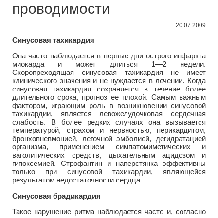
проводимости
20.07.2009
Синусовая тахикардия
Она часто наблюдается в первые дни острого инфаркта
миокарда и может длиться 1—2 недели.
Скоропреходящая синусовая тахикардия не имеет
клинического значения и не нуждается в лечении. Когда
синусовая тахикардия сохраняется в течение более
длительного срока, прогноз ее плохой. Самым важным
фактором, играющим роль в возникновении синусовой
тахикардии, является левожелудочковая сердечная
слабость. В более редких случаях она вызывается
температурой, страхом и нервностью, перикардитом,
бронхопневмонией, легочной эмболией, дегидратацией
организма, применением симпатомиметических и
ваголитических средств, дыхательным ацидозом и
гипоксемией. Строфантин и наперстянка эффективны
только при синусовой тахикардии, являющейся
результатом недостаточности сердца.
Синусовая брадикардия
Такое нарушение ритма наблюдается часто и, согласно