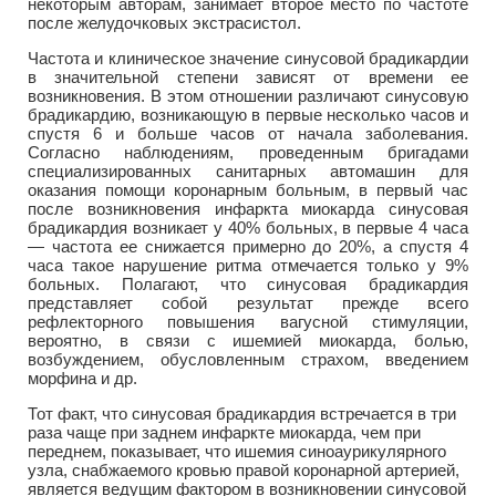
некоторым авторам, занимает второе место по частоте
после желудочковых экстрасистол.
Частота и клиническое значение синусовой брадикардии
в значительной степени зависят от времени ее
возникновения. В этом отношении различают синусовую
брадикардию, возникающую в первые несколько часов и
спустя 6 и больше часов от начала заболевания.
Согласно наблюдениям, проведенным бригадами
специализированных санитарных автомашин для
оказания помощи коронарным больным, в первый час
после возникновения инфаркта миокарда синусовая
брадикардия возникает у 40% больных, в первые 4 часа
— частота ее снижается примерно до 20%, а спустя 4
часа такое нарушение ритма отмечается только у 9%
больных. Полагают, что синусовая брадикардия
представляет собой результат прежде всего
рефлекторного повышения вагусной стимуляции,
вероятно, в связи с ишемией миокарда, болью,
возбуждением, обусловленным страхом, введением
морфина и др.
Тот факт, что синусовая брадикардия встречается в три
раза чаще при заднем инфаркте миокарда, чем при
переднем, показывает, что ишемия синоаурикулярного
узла, снабжаемого кровью правой коронарной артерией,
является ведущим фактором в возникновении синусовой