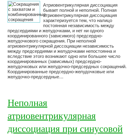
Атриовентрикулярная диссоциация
бывает полной и неполной. Полная
атриовентрикулярная диссоциация
характеризуется тем, что налицо
постоянная независимость между
предсердиями и желудочками, и нет ни одного
координированного (зависимого) предсердно-
желудочкового сокращения. При неполной
атриовентрикулярной диссоциации независимость
между предсердиями и желудочками непостоянна и
вследствие этого возникают одно или большее число
координированных (зависимых) предсердно-
желудочковых или желудочко-предсердных сокращений.
Координированные предсердно-желудочковые или
желудочко-предсердные…
Неполная
атриовентрикулярная
диссоциация при синусовой