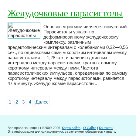
Желудочковые парасистолы
Основным ритмом является синусовый.
Парасистолы узнают по
деформированному желудочковому
комплексу, различным
предэктопическим интервалам с колебаниями 0,32—0,56
сек., по одинаковым самым коротким интервалам между
парасистолами — 1,28 сек. и наличию длинных
интервалов между парасистолами, кратных самому
короткому интервалу между ними. Частота
парасистолических импульсов, определенная по самому
короткому интервалу между парасистолами, равняется
47 в минуту. Желудочковые парасистолы…
1
2
3
4
Далее
Все права защищены ©2009-2026.
Карта сайта
|
О Сайте
|
Контакты
Эта информация для ознакомления, за лечением обратитесь к врачу.