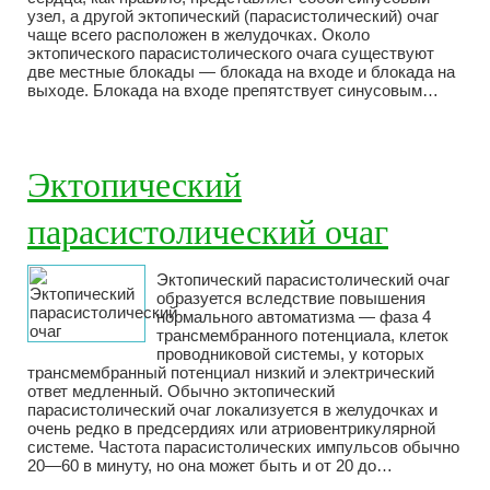
узел, а другой эктопический (парасистолический) очаг
чаще всего расположен в желудочках. Около
эктопического парасистолического очага существуют
две местные блокады — блокада на входе и блокада на
выходе. Блокада на входе препятствует синусовым…
Эктопический
парасистолический очаг
Эктопический парасистолический очаг
образуется вследствие повышения
нормального автоматизма — фаза 4
трансмембранного потенциала, клеток
проводниковой системы, у которых
трансмембранный потенциал низкий и электрический
ответ медленный. Обычно эктопический
парасистолический очаг локализуется в желудочках и
очень редко в предсердиях или атриовентрикулярной
системе. Частота парасистолических импульсов обычно
20—60 в минуту, но она может быть и от 20 до…