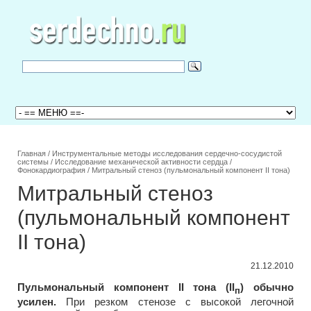
Главная
/
Инструментальные методы исследования сердечно-сосудистой
системы
/
Исследование механической активности сердца
/
Фонокардиография
/
Митральный стеноз (пульмональный компонент II тона)
Митральный стеноз
(пульмональный компонент
II тона)
21.12.2010
Пульмональный компонент II тона (II
) обычно
п
усилен.
При резком стенозе с высокой легочной