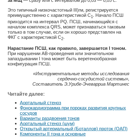
за МЩ
— сразу или с интервалом до 0,03 — 0,05 с.
Это типичный низкочастотный III)гм, регистрируется
преимущественно с характеристикой С
. Начало ПСШ
1
приходится на интервал PQ. ПСШ, начинающийся с
началом комплекса QRS, может признаваться таковым
только в том случае, если он хорошо представлен на
ФКГ с характеристикой С
.
2
Нарастание ПСШ, как правило, завершается I тоном.
При нарушении АВ-проведения или значительном
запаздывании I тона может быть веретенообразная
конфигурация ПСШ.
«Инструментальные методы исследования
сердечно-сосудистой системы»,
Составитель Э.Урибе-Эчеварриа Мартинес
Читайте далее:
Аортальный стеноз
Фонокардиограмма при пороках развития крупных
сосудов
Варианты раздвоения тонов
Аортальный стеноз (шум)
Открытый артериальный (Боталлов) проток (ОАП)
Компоненты II тона и основные