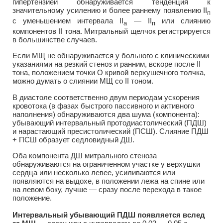
гипертензией обнаруживается тенденция к
значительному усилению и более раннему появлению II
п
с уменьшением интервала II
— II
или слиянию
а
п
компонентов II тона. Митральный щелчок регистрируется
в большинстве случаев.
Если МЩ не обнаруживается у больного с клиническими
указаниями на резкий стеноз и ранним, вскоре после II
тона, положением точки О кривой верхушечного толчка,
можно думать о слиянии МЩ со II тоном.
В диастоле соответственно двум периодам ускорения
кровотока (в фазах быстрого пассивного и активного
наполнения) обнаруживаются два шума (компонента):
убывающий интервальный протодиастолический (ПДШ)
и нарастающий пресистолический (ПСШ). Слияние ПДШ
+ ПСШ образует седловидный ДШ.
Оба компонента ДШ митрального стеноза
обнаруживаются на ограниченном участке у верхушки
сердца или несколько левее, усиливаются или
появляются на выдохе, в положении лежа на спине или
на левом боку, лучше — сразу после перехода в такое
положение.
Интервальный убывающий ПДШ появляется вслед