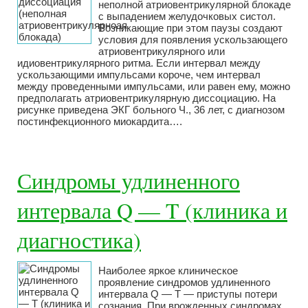
неполной атриовентрикулярной блокаде
с выпадением желудочковых систол.
Возникающие при этом паузы создают
условия для появления ускользающего
атриовентрикулярного или
идиовентрикулярного ритма. Если интервал между
ускользающими импульсами короче, чем интервал
между проведенными импульсами, или равен ему, можно
предполагать атриовентрикулярную диссоциацию. На
рисунке приведена ЭКГ больного Ч., 36 лет, с диагнозом
постинфекционного миокардита….
Синдромы удлиненного
интервала Q — T (клиника и
диагностика)
Наиболее яркое клиническое
проявление синдромов удлиненного
интервала Q — Т — приступы потери
сознания. При врожденных синдромах