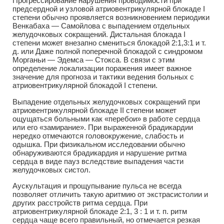
Прогрессирование нарушения проводимости при
предсердной и узловой атриовентрикулярной блокаде I
степени обычно проявляется возникновением периодики
Венкабаха — Самойлова с выпадением отдельных
желудочковых сокращений. Дистальная блокада I
степени может внезапно смениться блокадой 2:1,3:1 и т.
д. или Даже полной поперечной блокадой с синдромом
Морганьи — Эдемса — Стокса. В связи с этим
определение локализации поражения имеет важное
значение для прогноза и тактики ведения больных с
атриовентрикулярной блокадой I степени.
Выпадение отдельных желудочковых сокращений при
атриовентрикулярной блокаде II степени может
ощущаться больными как «перебои» в работе сердца
или его «замирание». При выраженной брадикардии
нередко отмечаются головокружение, слабость и
одышка. При физикальном исследовании обычно
обнаруживаются брадикардия и нарушение ритма
сердца в виде пауз вследствие выпадения части
желудочковых систол.
Аускультация и прощупывание пульса не всегда
позволяет отличить такую аритмию от экстрасистолии и
других расстройств ритма сердца. При
атриовентрикулярной блокаде 2:1, 3 : 1 и т. п. ритм
сердца чаще всего правильный, но отмечается резкая