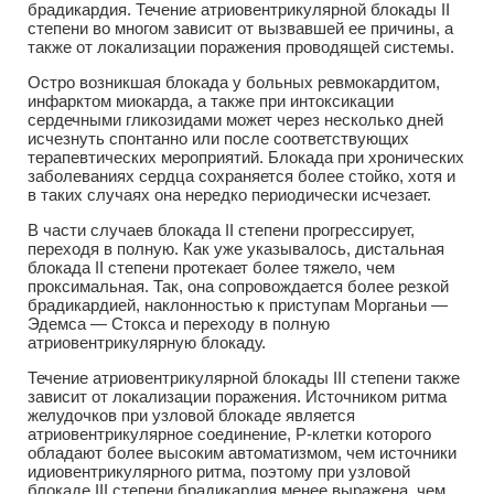
брадикардия. Течение атриовентрикулярной блокады II
степени во многом зависит от вызвавшей ее причины, а
также от локализации поражения проводящей системы.
Остро возникшая блокада у больных ревмокардитом,
инфарктом миокарда, а также при интоксикации
сердечными гликозидами может через несколько дней
исчезнуть спонтанно или после соответствующих
терапевтических мероприятий. Блокада при хронических
заболеваниях сердца сохраняется более стойко, хотя и
в таких случаях она нередко периодически исчезает.
В части случаев блокада II степени прогрессирует,
переходя в полную. Как уже указывалось, дистальная
блокада II степени протекает более тяжело, чем
проксимальная. Так, она сопровождается более резкой
брадикардией, наклонностью к приступам Морганьи —
Эдемса — Стокса и переходу в полную
атриовентрикулярную блокаду.
Течение атриовентрикулярной блокады III степени также
зависит от локализации поражения. Источником ритма
желудочков при узловой блокаде является
атриовентрикулярное соединение, Р-клетки которого
обладают более высоким автоматизмом, чем источники
идиовентрикулярного ритма, поэтому при узловой
блокаде III степени брадикардия менее выражена, чем