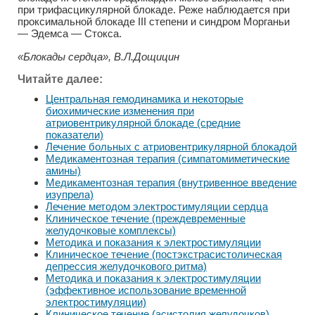
при трифасцикулярной блокаде. Реже наблюдается при
проксимальной блокаде III степени и синдром Морганьи
— Эдемса — Стокса.
«Блокады сердца», В.Л.Дощицин
Читайте далее:
Центральная гемодинамика и некоторые
биохимические изменения при
атриовентрикулярной блокаде (средние
показатели)
Лечение больных с атриовентрикулярной блокадой
Медикаментозная терапия (симпатомиметические
амины)
Медикаментозная терапия (внутривенное введение
изупрела)
Лечение методом электростимуляции сердца
Клиническое течение (преждевременные
желудочковые комплексы)
Методика и показания к электростимуляции
Клиническое течение (постэкстрасистолическая
депрессия желудочкового ритма)
Методика и показания к электростимуляции
(эффективное использование временной
электростимуляции)
Клиническое течение (асистолия желудочков)