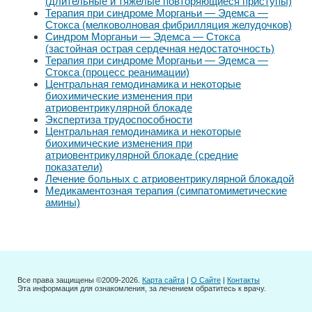
(длительные и тяжелые повторяющиеся приступы)
Терапия при синдроме Морганьи — Эдемса —
Стокса (мелковолновая фибрилляция желудочков)
Синдром Морганьи — Эдемса — Стокса
(застойная острая сердечная недостаточность)
Терапия при синдроме Морганьи — Эдемса —
Стокса (процесс реанимации)
Центральная гемодинамика и некоторые
биохимические изменения при
атриовентрикулярной блокаде
Экспертиза трудоспособности
Центральная гемодинамика и некоторые
биохимические изменения при
атриовентрикулярной блокаде (средние
показатели)
Лечение больных с атриовентрикулярной блокадой
Медикаментозная терапия (симпатомиметические
амины)
Все права защищены ©2009-2026.
Карта сайта
|
О Сайте
|
Контакты
Эта информация для ознакомления, за лечением обратитесь к врачу.