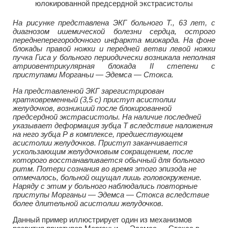
На рисунке представлена ЭКГ больного Т., 63 лет, с
диагнозом ишемической болезни сердца, острого
переднеперегородочного инфаркта миокарда. На фоне
блокады правой ножки и передней ветви левой ножки
пучка Гиса у больного периодически возникала неполная
атриовентрикулярная блокада II степени с
приступами Морганьи — Эдемса — Стокса.
На представленной ЭКГ зарегистрирован
кратковременный (3,5 с) приступ асистолии
желудочков, возникший после блокированной
предсердной экстрасистолы. На наличие последней
указывает деформация зубца T вследствие наложения
на него зубца Р в комплексе, предшествующем
асистолии желудочков. Приступ заканчивается
ускользающим желудочковым сокращением, после
которого восстанавливается обычный для больного
ритм. Потери сознания во время этого эпизода не
отмечалось, больной ощущал лишь головокружение.
Наряду с этим у больного наблюдались повторные
приступы Морганьи — Эдемса — Стокса вследствие
более длительной асистолии желудочков.
Данный пример иллюстрирует один из механизмов