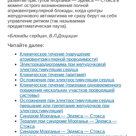
развития приступов Морганьи — Эдемса — Стокса в
момент острого возникновения полной
атриовентрикулярной блокады, когда центры
желудочкового автоматизма не сразу берут на себя
управление ритмом (так называемая
предавтоматическая пауза).
«Блокады сердца», В.Л.Дощицин
Читайте далее:
Клиническое течение (нарушение
атриовентрикулярной проводимости)
Электрокардиограмма при желудочковой
электростимуляции сердца
Клиническое течение (аритмия)
Осложнения при электростимуляции сердца
Клиническое течение (признаки одновременного
поражения нескольких участков проводящей
системы)
Осложнения при электростимуляции сердца
(мерцание или трепетание желудочков при
электростимуляции)
Синдром Морганьи — Эдемса — Стокса
Терапия при синдроме Морганьи — Эдемса —
Стокса
Синдром Морганьи — Эдемса — Стокса