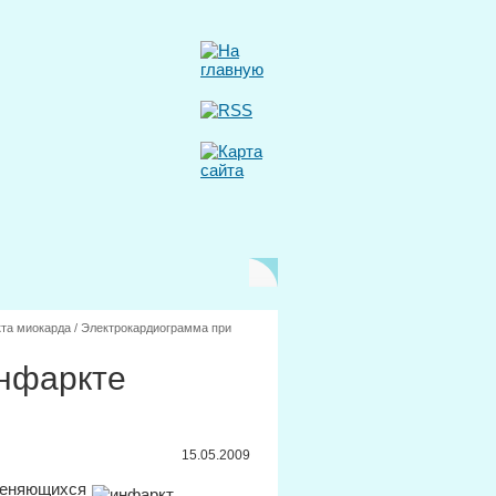
кта миокарда
/
Электрокардиограмма при
нфаркте
15.05.2009
меняющихся