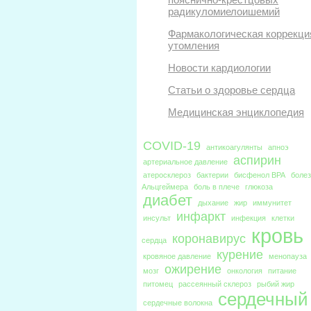
радикуломиелоишемий
Фармакологическая коррекци
утомления
Новости кардиологии
Статьи о здоровье сердца
Медицинская энциклопедия
COVID-19
антикоагулянты
апноэ
аспирин
артериальное давление
атеросклероз
бактерии
бисфенол BPA
боле
Альцгеймера
боль в плече
глюкоза
диабет
дыхание
жир
иммунитет
инфаркт
инсульт
инфекция
клетки
кровь
коронавирус
сердца
курение
кровяное давление
менопауза
ожирение
мозг
онкология
питание
питомец
рассеянный склероз
рыбий жир
сердечный
сердечные волокна