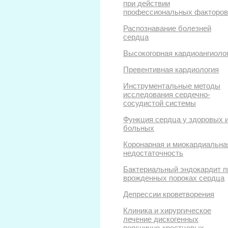
при действии
профессиональных факторов
Распознавание болезней
сердца
Высокогорная кардиоангиоло
Превентивная кардиология
Инструментальные методы
исследования сердечно-
сосудистой системы
Функция сердца у здоровых 
больных
Коронарная и миокардиальна
недостаточность
Бактериальный эндокардит п
врожденных пороках сердца
Депрессии кроветворения
Клиника и хирургическое
лечение дискогенных
пояснично-крестцовых