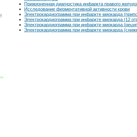
Прижизненная диагностика инфаркта правого желудо
Исследование ферментативной активности крови
Электрокардиограмма при инфаркте миокарда (припо
я
Электрокардиограмма при инфаркте миокарда (12 от
Электрокардиограмма при инфаркте миокарда (реци
Электрокардиограмма при инфаркте миокарда (сниже
знь