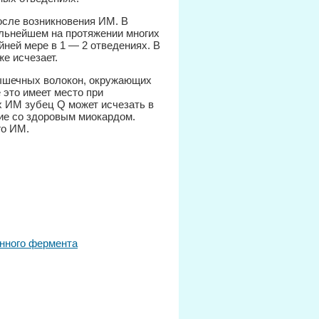
осле возникновения ИМ. В
альнейшем на протяжении многих
йней мере в 1 — 2 отведениях. В
е исчезает.
мышечных волокон, окружающих
 это имеет место при
 ИМ зубец Q может исчезать в
ие со здоровым миокардом.
го ИМ.
нного фермента