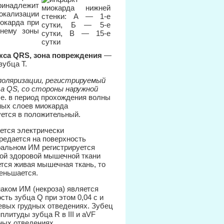
ринадлежит
окализации
иокарда при
 нему зоны
кса QRS, зона повреждения
—
убца Т.
поляризации, регистрируемый
а QS, со стороны наружной
 е. в период прохождения волны
ных слоев миокарда
ется в положительный.
яется электрически
ередается на поверхность
ральном ИМ регистрируется
лой здоровой мышечной ткани
тся живая мышечная ткань, то
меньшается.
аком ИМ (некроза) является
ть зубца Q при этом 0,04 с и
левых грудных отведениях. Зубец
литуды зубца R в III и aVF
ных отведениях.