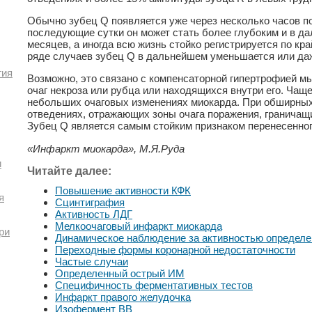
Обычно зубец Q появляется уже через несколько часов п
последующие сутки он может стать более глубоким и в д
месяцев, а иногда всю жизнь стойко регистрируется по кра
ряде случаев зубец Q в дальнейшем уменьшается или даж
гия
Возможно, это связано с компенсаторной гипертрофией 
очаг некроза или рубца или находящихся внутри его. Чаще
небольших очаговых изменениях миокарда. При обширных
отведениях, отражающих зоны очага поражения, граничащ
Зубец Q является самым стойким признаком перенесенно
«Инфаркт миокарда», М.Я.Руда
и
Читайте далее:
Повышение активности КФК
я
Сцинтиграфия
Активность ЛДГ
Мелкоочаговый инфаркт миокарда
ри
Динамическое наблюдение за активностью определе
Переходные формы коронарной недостаточности
Частые случаи
Определенный острый ИМ
Специфичность ферментативных тестов
Инфаркт правого желудочка
Изофермент ВВ