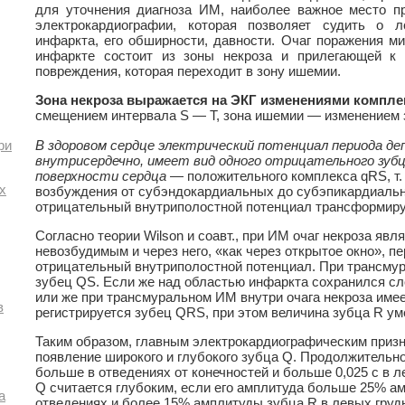
для уточнения диагноза ИМ, наиболее важное место п
электрокардиографии, которая позволяет судить о л
инфаркта, его обширности, давности. Очаг поражения м
инфаркте состоит из зоны некроза и прилегающей к
повреждения, которая переходит в зону ишемии.
Зона некроза выражается на ЭКГ изменениями компле
смещением интервала S — Т, зона ишемии — изменением з
В здоровом сердце электрический потенциал периода де
ри
внутрисердечно, имеет вид одного отрицательного зубц
поверхности сердца
— положительного комплекса qRS, т.
х
возбуждения от субэндокардиальных до субэпикардиаль
отрицательный внутриполостной потенциал трансформиру
Согласно теории Wilson и соавт., при ИМ очаг некроза явл
невозбудимым и через него, «как через открытое окно», п
отрицательный внутриполостной потенциал. При трансму
зубец QS. Если же над областью инфаркта сохранился с
или же при трансмуральном ИМ внутри очага некроза имее
в
регистрируется зубец QRS, при этом величина зубца R у
Таким образом, главным электрокардиографическим призн
появление широкого и глубокого зубца Q. Продолжительнос
больше в отведениях от конечностей и больше 0,025 с в 
Q считается глубоким, если его амплитуда больше 25% амп
а
отведениях и более 15% амплитуды зубца R в левых груд