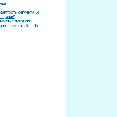
чка
днятость сегмента S)
ведений)
прокные признаки)
ние сегмента S — Т)