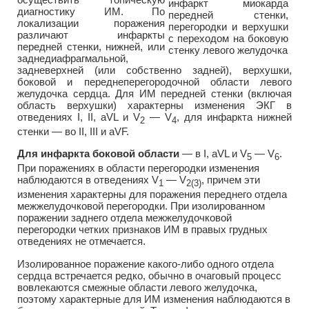
диагностику ИМ. По
локализации поражения
различают инфаркты
передней стенки, нижней, или
заднедиафрагмальной,
задневерхней (или собственно задней), верхушки,
боковой и переднеперегородочной области левого
желудочка сердца. Для ИМ передней стенки (включая
область верхушки) характерны изменения ЭКГ в
отведениях I, II, aVL и V
— V
, для инфаркта нижней
2
4
стенки — во II, III и aVF.
Для инфаркта боковой области
— в I, aVL и V
— V
.
5
6
При поражениях в области перегородки изменения
наблюдаются в отведениях V
— V
, причем эти
1
2(3)
изменения характерны для поражения переднего отдела
межжелудочковой перегородки. При изолированном
поражении заднего отдела межжелудочковой
перегородки четких признаков ИМ в правых грудных
отведениях не отмечается.
Изолированное поражение какого-либо одного отдела
сердца встречается редко, обычно в очаговый процесс
вовлекаются смежные области левого желудочка,
поэтому характерные для ИМ изменения наблюдаются в