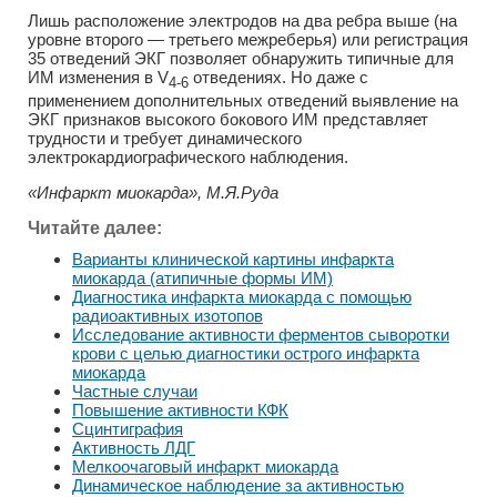
Лишь расположение электродов на два ребра выше (на
уровне второго — третьего межреберья) или регистрация
35 отведений ЭКГ позволяет обнаружить типичные для
ИМ изменения в V
отведениях. Но даже с
4-6
применением дополнительных отведений выявление на
ЭКГ признаков высокого бокового ИМ представляет
трудности и требует динамического
электрокардиографического наблюдения.
«Инфаркт миокарда», М.Я.Руда
Читайте далее:
Варианты клинической картины инфаркта
миокарда (атипичные формы ИМ)
Диагностика инфаркта миокарда с помощью
радиоактивных изотопов
Исследование активности ферментов сыворотки
крови с целью диагностики острого инфаркта
миокарда
Частные случаи
Повышение активности КФК
Сцинтиграфия
Активность ЛДГ
Мелкоочаговый инфаркт миокарда
Динамическое наблюдение за активностью