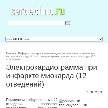
Главная
/
Инфаркт миокарда
/
Клиника и диагностика «неосложненного»
инфаркта миокарда
/
Электрокардиограмма при инфаркте миокарда (12
отведений)
Электрокардиограмма при
инфаркте миокарда (12
отведений)
15.05.2009
Применение общепринятых 12
отведений позволяет
осуществить топическую