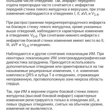
большем числе отведений. Так, инфаркт переднего
отдела перегородки часто сочетается с инфарктом
передней стенки левого желудочка и верхушки, при этом
изменения наблюдаются в отведениях I, II, aVL и V
.
1-4
При распространении переднеперегородочного инфаркта
на боковую стенку левого желудочка, кроме указанных
выше отведений, наблюдаются характерные изменения
в отведениях V
. При сочетании нижнего инфаркта с
5-6
инфарктом боковой стенки изменения имеют место во II,
III, aVF и V
отведениях.
5-6
Наблюдаются и другие сочетания локализации ИМ. При
некоторых локализациях ИМ электрокардиографическая
диагностика затруднена. Приходится использовать
дополнительные отведения или ориентироваться на так
называемые реципрокные изменения, т. е. изменения
комплекса QRS и зубца Т в отведениях, отражающих
непораженную, противоположную зоне некроза область
сердца.
Так, при ИМ в верхнем отделе боковой стенки левого
желудочка (высокий боковой инфаркт) характерные
изменения регистрируются только в отведении aVL, в
левых грудных отведениях, снятых на обычном уровне,
изменения не выявляются.