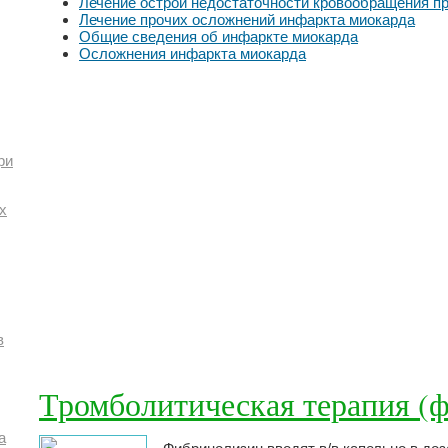
Лечение острой недостаточности кровообращения п
Лечение прочих осложнений инфаркта миокарда
Общие сведения об инфаркте миокарда
Осложнения инфаркта миокарда
ри
х
в
Тромболитическая терапия (
а