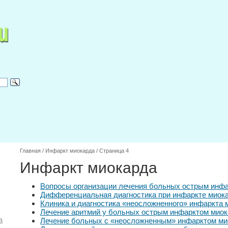
Главная
/
Инфаркт миокарда
/
Страница 4
Инфаркт миокарда
Вопросы организации лечения больных острым инф
Дифференциальная диагностика при инфаркте миок
Клиника и диагностика «неосложненного» инфаркта 
Лечение аритмий у больных острым инфарктом мио
а
Лечение больных с «неосложненным» инфарктом ми