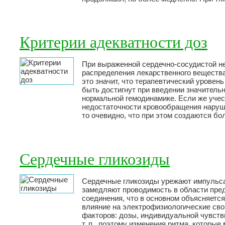
Критерии адекватности доз
При выраженной сердечно-сосудистой н
распределения лекарственного вещества
это значит, что терапевтический уровень
быть достигнут при введении значитель
нормальной гемодинамике. Если же учест
недостаточности кровообращения наруша
то очевидно, что при этом создаются б
Сердечные гликозиды
Сердечные гликозиды урежают импульса
замедляют проводимость в области пре
соединения, что в основном объясняетс
влияние на электрофизиологические сво
факторов: дозы, индивидуальной чувств
т. п., поэтому изменения ритма, которы