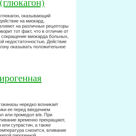
(глюкагон)
глюкагон, оказывающий
действие на миокард.
 влияют на различные рецепторы
оворит тот факт, что в отличие от
т сокращение миокарда больных,
ой недостаточностью. Действие
агону оказывать положительное
пирогенная
окиназы нередко возникает
ики ее перед введением
л или промедол в/в. При
ливание временно прекращают,
 или супрастин, а также
температура снизится, вливание
яжелой пирогенной…