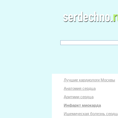
Лучшие кардиологи Москвы
Анатомия сердца
Аритмии сердца
Инфаркт миокарда
Ишемическая болезнь сердц