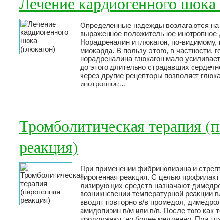
Лечение кардиогенного шока 
Определенные надежды возлагаются на 
выраженное положительное инотропное 
Норадреналин и глюкагон, по-видимому,
миокарда. В пользу этого, в частности, г
норадреналина глюкагон мало усиливае
я
до этого длительно страдавших сердечн
через другие рецепторы позволяет глюк
инотропное…
Тромболитическая терапия (
реакция)
При применении фибринолизина и стрепт
пирогенная реакция. С целью профилакт
лизирующих средств назначают димедро
возникновении температурной реакции в
вводят повторно в/в промедол, димедрол
амидопирин в/м или в/в. После того как 
продолжают, но более медленно. При т