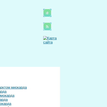
арктом миокарда
арда
миокарда
карда
окарда