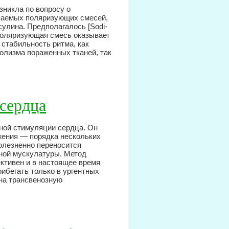
зникла по вопросу о
ваемых поляризующих смесей,
сулина. Предполагалось [Sodi-
ИМ поляризующая смесь оказывает
 стабильность ритма, как
олизма пораженных тканей, так
сердца
ной стимуляции сердца. Он
жения — порядка нескольких
олезненно переносится
ной мускулатуры. Метод
тивен и в настоящее время
рибегать только в ургентных
 на трансвенозную