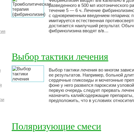
Фибринолизин вводят в/в капельно в доз
разведенного в 500 мл изотонического р
течение 5 — 6 ч. Лечение фибринолизин
с одновременным введением гепарина: п
имитируется естественная противосвер
достигается наилучший результат. Обыч
фибринолизина вводят в/в…
гия
Выбор тактики лечения
Выбор тактики лечения во многом завис
и
ее результатов. Например, больной дли
сердечные гликозиды и мочегонные преп
я
фоне у него развился пароксизм узловой
первую очередь следует прервать лечен
назначить калийсодержащие препараты, 
ри
предположить, что в условиях относит
Поляризующие смеси