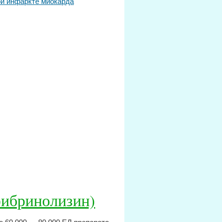
ри инфаркте миокарда
фибринолизин)