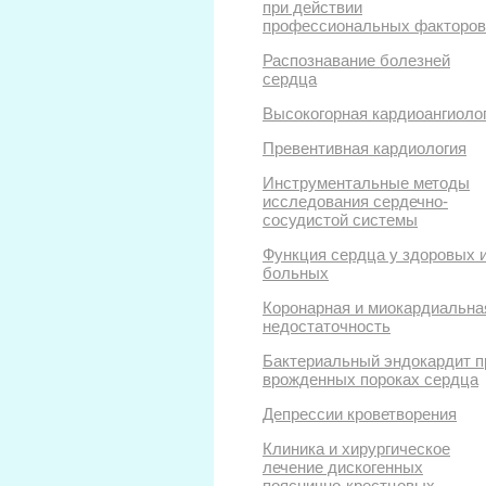
при действии
профессиональных факторов
Распознавание болезней
сердца
Высокогорная кардиоангиоло
Превентивная кардиология
Инструментальные методы
исследования сердечно-
сосудистой системы
Функция сердца у здоровых 
больных
Коронарная и миокардиальна
недостаточность
Бактериальный эндокардит п
врожденных пороках сердца
Депрессии кроветворения
Клиника и хирургическое
лечение дискогенных
пояснично-крестцовых