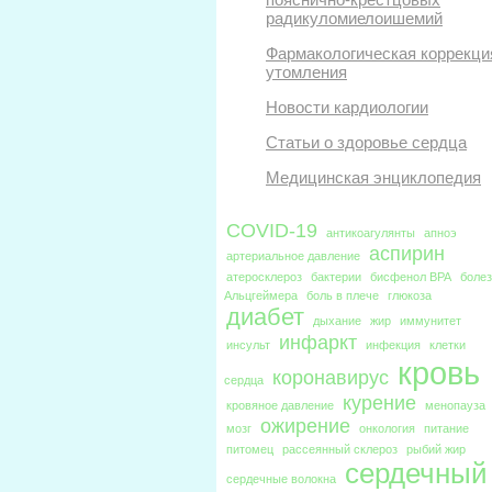
радикуломиелоишемий
Фармакологическая коррекци
утомления
Новости кардиологии
Статьи о здоровье сердца
Медицинская энциклопедия
COVID-19
антикоагулянты
апноэ
аспирин
артериальное давление
атеросклероз
бактерии
бисфенол BPA
боле
Альцгеймера
боль в плече
глюкоза
диабет
дыхание
жир
иммунитет
инфаркт
инсульт
инфекция
клетки
кровь
коронавирус
сердца
курение
кровяное давление
менопауза
ожирение
мозг
онкология
питание
питомец
рассеянный склероз
рыбий жир
сердечный
сердечные волокна