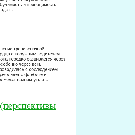
збудимость и проводимость
угадать….
нение трансвенозной
ердца с наружным водителем
она нередко развивается через
особенно через вены
проводилась с соблюдением
речь идет о флебите и
х может возникнуть и…
 (перспективы