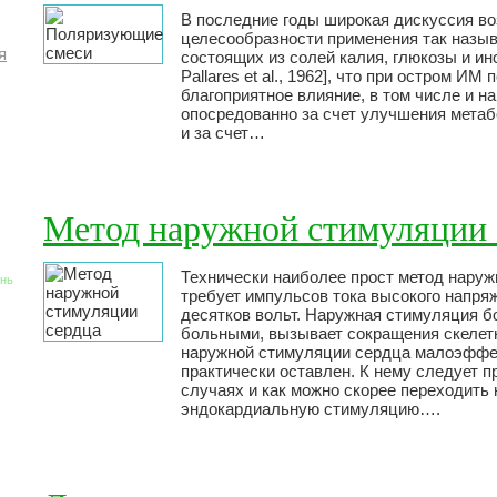
В последние годы широкая дискуссия во
целесообразности применения так назы
я
состоящих из солей калия, глюкозы и ин
Pallares et al., 1962], что при остром 
благоприятное влияние, в том числе и на
опосредованно за счет улучшения метаб
и за счет…
Метод наружной стимуляции 
Технически наиболее прост метод наруж
знь
требует импульсов тока высокого напря
десятков вольт. Наружная стимуляция б
больными, вызывает сокращения скелет
наружной стимуляции сердца малоэффек
практически оставлен. К нему следует п
случаях и как можно скорее переходить
эндокардиальную стимуляцию….