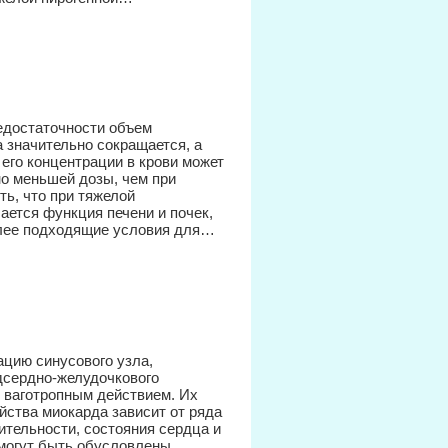
едостаточности объем
 значительно сокращается, а
 его концентрации в крови может
но меньшей дозы, чем при
ь, что при тяжелой
ется функция печени и почек,
олее подходящие условия для…
цию синусового узла,
дсердно-желудочкового
я ваготропным действием. Их
йства миокарда зависит от ряда
ительности, состояния сердца и
е могут быть обусловлены