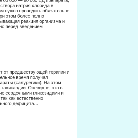
е 60 000 — 80 000 ЕД препарата,
аствора натрия хлорида в
ом нужно проводить обязательно
ри этом более полно
тывающая реакция организма и
но перед введением
ит от предшествующей терапии и
тельное время получал
араты (салуретики). На этом
 тахикардии. Очевидно, что в
ие сердечными гликозидами и
так как естественно
ельного дефицита…