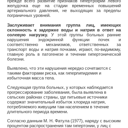
прежде всего развитие признаков гипертрофии левого
желудочка еще на стадии временных повышений
артериального давления, не выходящих за пределы
пограничных уровней.
Заслуживает внимания группа лиц, имеющих
склонность к задержке воды и натрия в ответ на
солевую нагрузку.
У этой группы больных ранние
нарушения эндокринной функции почек и
соответственно механизмов, ответственных за
транспорт воды и натрия почками, играют, по-видимому,
главную роль в патогенезе и течении гипертонической
болезни.
Выявлено, что эти нарушения нередко сочетаются с
такими факторами риска, как гиперлипидемия и
избыточная масса тела.
Следующая группа больных, у которых наблюдается
прогрессирование заболевания, была выявлена в
сельских районах страны, где питьевые источники
содержат значительный избыток хлорида натрия,
потребляемого живущим там населением в течение
длительного периода времени.
Согласно данным М. Н. Фатула (1977), наряду с высоким
процентом распространения там гипертонии, у лиц с