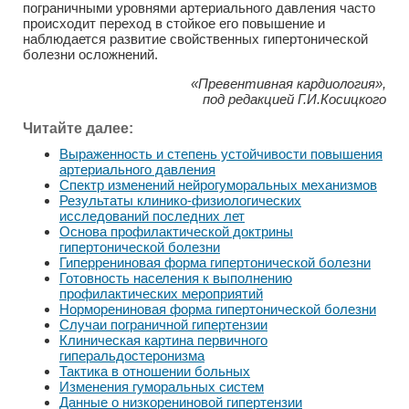
пограничными уровнями артериального давления часто
происходит переход в стойкое его повышение и
наблюдается развитие свойственных гипертонической
болезни осложнений.
«Превентивная кардиология»,
под редакцией Г.И.Косицкого
Читайте далее:
Выраженность и степень устойчивости повышения
артериального давления
Спектр изменений нейрогуморальных механизмов
Результаты клинико-физиологических
исследований последних лет
Основа профилактической доктрины
гипертонической болезни
Гиперрениновая форма гипертонической болезни
Готовность населения к выполнению
профилактических мероприятий
Норморениновая форма гипертонической болезни
Случаи пограничной гипертензии
Клиническая картина первичного
гиперальдостеронизма
Тактика в отношении больных
Изменения гуморальных систем
Данные о низкорениновой гипертензии