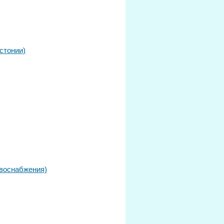
стонии)
овоснабжения)