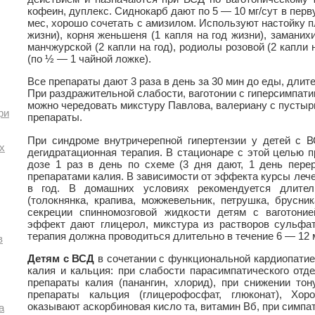
кофеин, дуплекс. Сиднокарб дают по 5 — 10 мг/сут в перв
мес, хорошо сочетать с амизилом. Используют настойку п
жизни), корня женьшеня (1 капля на год жизни), заманихи
манчжурской (2 капли на год), родиолы розовой (2 капли н
(по ½ — 1 чайной ложке).
Все препараты дают 3 раза в день за 30 мин до еды, дли
При раздражительной слабости, ваготонии с гиперсимпат
можно чередовать микстуру Павлова, валериану с пусты
ри
препараты.
При синдроме внутричерепной гипертензии у детей с 
х
дегидратационная терапия. В стационаре с этой целью 
дозе 1 раз в день по схеме (3 дня дают, 1 день пере
препаратами калия. В зависимости от эффекта курсы лече
в год. В домашних условиях рекомендуется длител
(толокнянка, крапива, можжевельник, петрушка, брусни
секреции спинномозговой жидкости детям с ваготони
эффект дают глицерол, микстура из растворов сульфат
терапия должна проводиться длительно в течение 6 — 12 
в
Детям с ВСД
в сочетании с функциональной кардиопатие
калия и кальция: при слабости парасимпатического отд
препараты калия (панангин, хлорид), при снижении тон
препараты кальция (глицерофосфат, глюконат), Хор
оказывают аскорбиновая кисло та, витамин Вб, при симпа
а