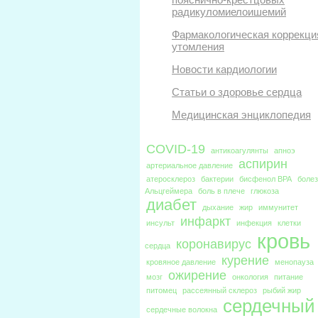
радикуломиелоишемий
Фармакологическая коррекци
утомления
Новости кардиологии
Статьи о здоровье сердца
Медицинская энциклопедия
COVID-19
антикоагулянты
апноэ
аспирин
артериальное давление
атеросклероз
бактерии
бисфенол BPA
боле
Альцгеймера
боль в плече
глюкоза
диабет
дыхание
жир
иммунитет
инфаркт
инсульт
инфекция
клетки
кровь
коронавирус
сердца
курение
кровяное давление
менопауза
ожирение
мозг
онкология
питание
питомец
рассеянный склероз
рыбий жир
сердечный
сердечные волокна