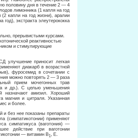
ую половину дня в течение 2 — 4
лодов лимонника (1 капля на год
 (2 капли на год жизни), аралии
а год), экстракта элеутерококка
тельно, прерывистыми курсами.
икотонической реактивностью
рником и стимулирующие
ВСД улучшение приносит легкая
применяют диакарб в возрастной
рыв), фуросемид в сочетании с
ния можно повторять 2 — 3 раза
ьный прием мочегонных трав
ка и др.). С целью уменьшения
ей назначают амизил. Хороший
а магния и цитраля. Указанная
мес и более.
й и без нее показаны препараты
ела (симпатикотонии) применяют
уса симпатикуса (ваготония) —
ошее действие при ваготонии
тикотонии — витамин B
, E.
1