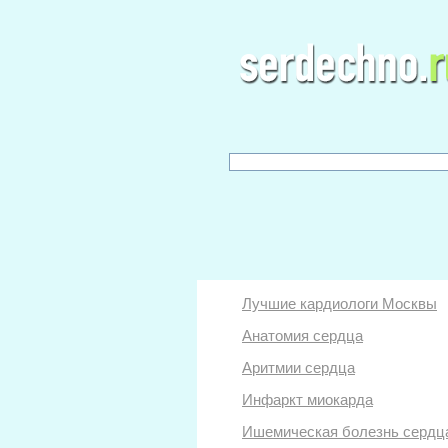
Лучшие кардиологи Москвы
Анатомия сердца
Аритмии сердца
Инфаркт миокарда
Ишемическая болезнь сердц