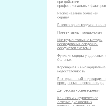
при действии
профессиональных факторов
Распознавание болезней
сердца
Высокогорная кардиоангиоло
Превентивная кардиология
Инструментальные методы
исследования сердечно-
сосудистой системы
Функция сердца у здоровых 
больных
Коронарная и миокардиальна
недостаточность
Бактериальный эндокардит п
врожденных пороках сердца
Депрессии кроветворения
Клиника и хирургическое
лечение дискогенных
пояснично-крестцовых