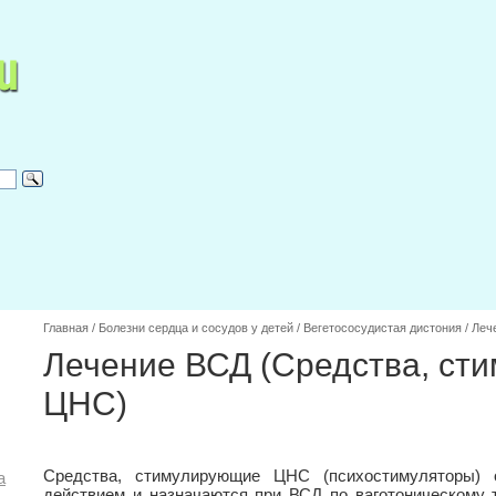
Главная
/
Болезни сердца и сосудов у детей
/
Вегетососудистая дистония
/
Леч
Лечение ВСД (Средства, ст
ЦНС)
Средства, стимулирующие ЦНС (психостимуляторы) 
а
действием и назначаются при ВСД по ваготоническому 