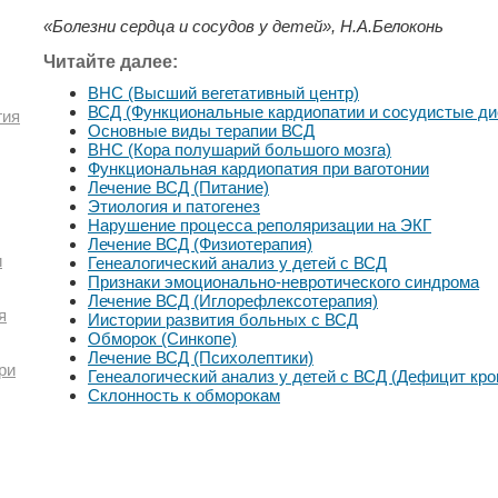
«Болезни сердца и сосудов у детей», Н.А.Белоконь
Читайте далее:
ВНС (Высший вегетативный центр)
ВСД (Функциональные кардиопатии и сосудистые ди
гия
Основные виды терапии ВСД
ВНС (Кора полушарий большого мозга)
Функциональная кардиопатия при ваготонии
Лечение ВСД (Питание)
Этиология и патогенез
Нарушение процесса реполяризации на ЭКГ
Лечение ВСД (Физиотерапия)
и
Генеалогический анализ у детей с ВСД
Признаки эмоционально-невротического синдрома
Лечение ВСД (Иглорефлексотерапия)
я
Иистории развития больных с ВСД
Обморок (Синкопе)
Лечение ВСД (Психолептики)
ри
Генеалогический анализ у детей с ВСД (Дефицит кр
Склонность к обморокам