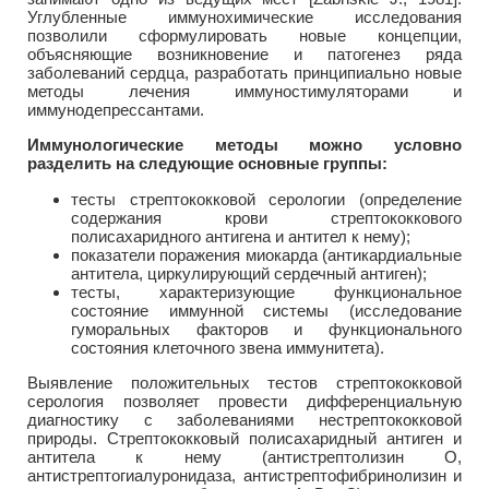
Углубленные иммунохимические исследования
позволили сформулировать новые концепции,
объясняющие возникновение и патогенез ряда
заболеваний сердца, разработать принципиально новые
методы лечения иммуностимуляторами и
иммунодепрессантами.
Иммунологические методы можно условно
разделить на следующие основные группы:
тесты стрептококковой серологии (определение
содержания крови стрептококкового
полисахаридного антигена и антител к нему);
показатели поражения миокарда (антикардиальные
антитела, циркулирующий сердечный антиген);
тесты, характеризующие функциональное
состояние иммунной системы (исследование
гуморальных факторов и функционального
состояния клеточного звена иммунитета).
Выявление положительных тестов стрептококковой
серология позволяет провести дифференциальную
диагностику с заболеваниями нестрептококковой
природы. Стрептококковый полисахаридный антиген и
антитела к нему (антистрептолизин О,
антистрептогиалуронидаза, антистрептофибринолизин и