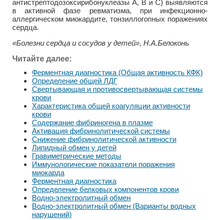
антистрептодозоксирибонуклеазы А, В и С) выявляются
в активной фазе ревматизма, при инфекционно-
аллергическом миокардите, тонзиллогопных поражениях
сердца.
«Болезни сердца и сосудов у детей», Н.А.Белоконь
Читайте далее:
Ферментная диагностика (Общая активность КФК)
Определение общей ЛДГ
Свертывающая и противосвертывающая системы
крови
Характеристика общей коагуляции активности
крови
Содержание фибриногена в плазме
Активация фибринолитической системы
Снижение фибринолитической активности
Липидный обмен у детей
Гравиметрические методы
Иммунологические показатели поражения
миокарда
Ферментная диагностика
Определение белковых компонентов крови
Водно-электролитный обмен
Водно-электролитный обмен (Варианты водных
нарушений)