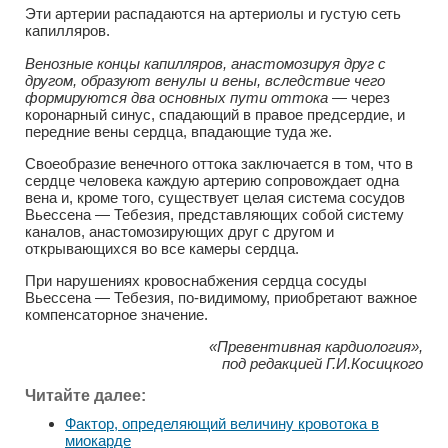
Эти артерии распадаются на артериолы и густую сеть
капилляров.
Венозные концы капилляров, анастомозируя друг с
другом, образуют венулы и вены, вследствие чего
формируются два основных пути оттока
— через
коронарный синус, спадающий в правое предсердие, и
передние вены сердца, впадающие туда же.
Своеобразие венечного оттока заключается в том, что в
сердце человека каждую артерию сопровождает одна
вена и, кроме того, существует целая система сосудов
Вьессена — Тебезия, представляющих собой систему
каналов, анастомозирующих друг с другом и
открывающихся во все камеры сердца.
При нарушениях кровоснабжения сердца сосуды
Вьессена — Тебезия, по-видимому, приобретают важное
компенсаторное значение.
«Превентивная кардиология»,
под редакцией Г.И.Косицкого
Читайте далее:
Фактор, определяющий величину кровотока в
миокарде