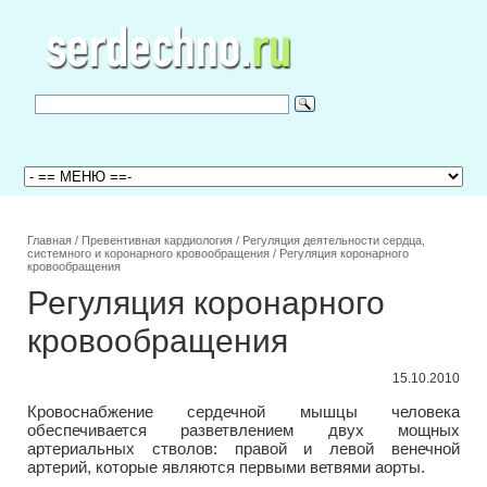
Главная
/
Превентивная кардиология
/
Регуляция деятельности сердца,
системного и коронарного кровообращения
/
Регуляция коронарного
кровообращения
Регуляция коронарного
кровообращения
15.10.2010
Кровоснабжение сердечной мышцы человека
обеспечивается разветвлением двух мощных
артериальных стволов: правой и левой венечной
артерий, которые являются первыми ветвями аорты.