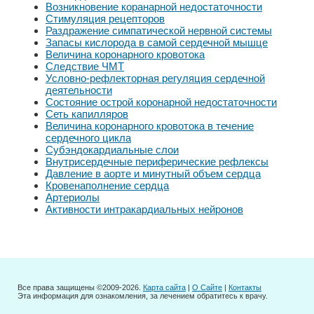
Возникновение коранарной недостаточности
Стимуляция рецепторов
Раздражение симпатической нервной системы
Запасы кислорода в самой сердечной мышце
Величина коронарного кровотока
Следствие ЧМТ
Условно-рефлекторная регуляция сердечной
деятельности
Состояние острой коронарной недостаточности
Сеть капилляров
Величина коронарного кровотока в течение
сердечного цикла
Субэндокардиальные слои
Внутрисердечные периферические рефлексы
Давление в аорте и минутный объем сердца
Кровенаполнение сердца
Артериолы
Активности интракардиальных нейронов
Все права защищены ©2009-2026.
Карта сайта
|
О Сайте
|
Контакты
Эта информация для ознакомления, за лечением обратитесь к врачу.