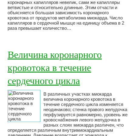
коронарных капилляров невелик, сами же капилляры
ветвистые и относительно длинные. Этим отчасти и
объясняется большая зависимость коронарного
кровотока от продуктов метаболизма миокарда. Число
капилляров в сердечной мышце на единицу объема в 2
раза превышает количество…
Величина коронарного
кровотока в течение
сердечного цикла
В различных участках миокарда
величина коронарного кровотока в
течение сердечного цикла изменяется
неодинаково; стенка правого желудочка
перфузируется равномерно, уровень же
кровоснабжения левого желудочка в
разных слоях миокарда различен, что
определяется различным внутримиокардиальным
давлением. Давление возрастает от эпикарда к