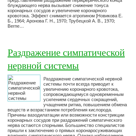
представлениям раздражение периферического конца
блуждающего нерва вызывает снижение тонуса
коронарных сосудов и увеличение коронарного
кровотока. Эффект снимается атропином [Новикова Е.
Б., 1964; Аронова Г. Н., 1970; Трубецкой А. В., 1970;
Вегпе…
Раздражение симпатической
нервной системы
Раздражение симпатической нервной
системы почти всегда приводит к
увеличению коронарного кровотока,
сопровождающемуся одновременным
усилением сердечных сокращений,
учащением ритма, повышением обмена
веществ и возрастанием потребления кислорода.
Причины вазодилатации или возможности констрикции
коронарных сосудов при раздражений симпатического
нерва остаются спорными. Большинство специалистов
пришли к заключению о прямых коронаросуживающих
влияниях симпатического нерва. Однако наблюдаемое