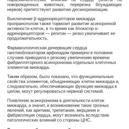
новорожденных животных, перерезка блуждающих
нервов) препятствуют развитию десинхронизации.
Выключение β-адренорецепторов миокарда
пропранололом также тормозит развитие асинхронной
активности клеток, в то время как блокатор α-
адренорецепторов — регитин — резко увеличивает ее
продолжительность.
Фармакологическая денервация сердца
ганглиоблокатором арфонадом примерно в половине
случаев приводила к резкому увеличению времени
фибрилляторного асинхронизма отдельных клеточных
элементов миокарда.
Таким образом, было показано, что функциональные
свойства элементов, объединяющих клетки миокарда и,
следовательно, обеспечивающих функцию миокарда в
целом, могут регулироваться нервной системой.
Появление асинхронизма в деятельности клеток
миокарда, а значит, и возникновение таких грозных
явлений, как аритмии, трепетания, мерцания и
фибрилляция сердца, могут возникать вследствие
патологических влияний со стороны ЦНС.