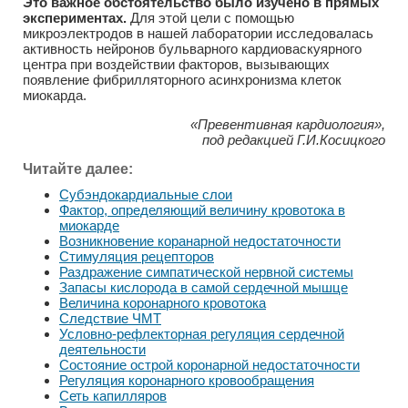
Это важное обстоятельство было изучено в прямых
экспериментах.
Для этой цели с помощью
микроэлектродов в нашей лаборатории исследовалась
активность нейронов бульварного кардиоваскуярного
центра при воздействии факторов, вызывающих
появление фибрилляторного асинхронизма клеток
миокарда.
«Превентивная кардиология»,
под редакцией Г.И.Косицкого
Читайте далее:
Субэндокардиальные слои
Фактор, определяющий величину кровотока в
миокарде
Возникновение коранарной недостаточности
Стимуляция рецепторов
Раздражение симпатической нервной системы
Запасы кислорода в самой сердечной мышце
Величина коронарного кровотока
Следствие ЧМТ
Условно-рефлекторная регуляция сердечной
деятельности
Состояние острой коронарной недостаточности
Регуляция коронарного кровообращения
Сеть капилляров