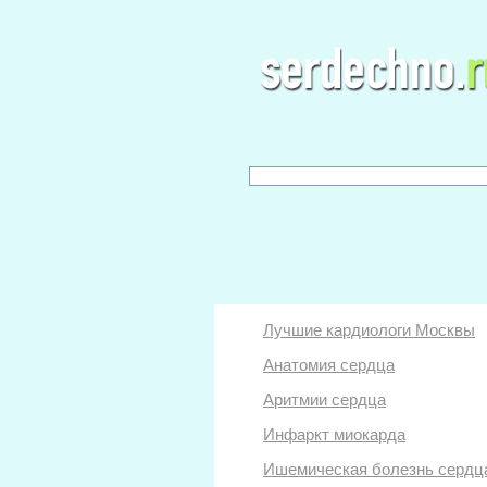
Лучшие кардиологи Москвы
Анатомия сердца
Аритмии сердца
Инфаркт миокарда
Ишемическая болезнь сердц