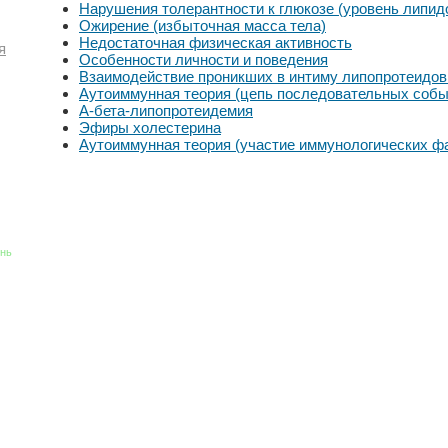
Нарушения толерантности к глюкозе (уровень липид
Ожирение (избыточная масса тела)
Недостаточная физическая активность
я
Особенности личности и поведения
Взаимодействие проникших в интиму липопротеидов 
Аутоиммунная теория (цепь последовательных собы
А-бета-липопротеидемия
Эфиры холестерина
Аутоиммунная теория (участие иммунологических ф
знь