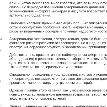
Клиницистам всех стран мира известно, что во многих сл
связаны с периодом повышения артериального давления. И
возникновения инфаркта миокарда и инсульта возрастает
артериального давления.
Наиболее частыми причинами смерти больных гипертони
острые сосудистые поражения мозга, инфаркт миокарда, к
разрыва пораженных сосудов и почечная недостаточность
ри
Артериальная гипертония, следовательно, должна быть от
факторов риска в развитии атеросклероза, но и к одной и
обострения сердечнососудистых заболеваний, приводящег
х
Действительно, проспективные наблюдения за смертность
обследования) в репрезентативных выборках Москвы и Ле
один из факторов риска не связан со смертностью от сер
такой степени, как артериальная гипертония.
Специально проведенные исследования, в которых испол
липопротеиды, показали, что чем выше артериальное дав
в
проникают липопротеиды внутрь аорты и артерий.
Одна из причин
этого явления, как указывалось ранее, св
повышенном артериальном давлении возрастает вероятно
эндотелиального покрова артерий.
а
Другая причина
— утолщение интимы, наблюдаемое при г