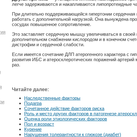
легче задерживаются и накапливаются липопротеидные ч
При длительно поддерживающейся гипертонии сердечная
работать с дополнительной нагрузкой. Она вынуждена про
сосудах повышенное сопротивление.
гия
Это заставляет сердечную мышцу увеличиваться в своей 
дополнительном снабжении кислородом и в конечном счет
дистрофии и сердечной слабости.
Если имеется сочетание ДЛП атерогенного характера с гип
развития ИБС и атеросклеротических поражений артерий м
раз.
и
я
Читайте далее:
Наследственные факторы
ри
Подагра
Сочетанное действие факторов риска
Роль и место других факторов в патогенезе атероск
Оценка роли этиологических факторов
Пол и возраст
Курение
Нарушения толерантности к глюкозе (диабет)