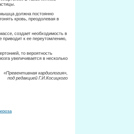
астицы.
 мышца должна постоянно
гонять кровь, преодолевая в
массе, создает необходимость в
е приводит к ее переутомлению,
ертонией, то вероятность
озга увеличивается в несколько
«Превентивная кардиология»,
под редакцией Г.И.Косицкого
лероза