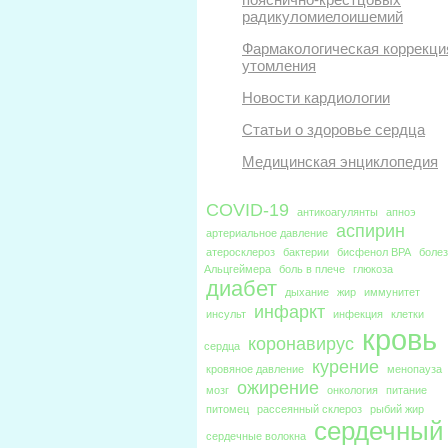
радикуломиелоишемий
Фармакологическая коррекци
утомления
Новости кардиологии
Статьи о здоровье сердца
Медицинская энциклопедия
COVID-19
антикоагулянты
апноэ
аспирин
артериальное давление
атеросклероз
бактерии
бисфенол BPA
боле
Альцгеймера
боль в плече
глюкоза
диабет
дыхание
жир
иммунитет
инфаркт
инсульт
инфекция
клетки
кровь
коронавирус
сердца
курение
кровяное давление
менопауза
ожирение
мозг
онкология
питание
питомец
рассеянный склероз
рыбий жир
сердечный
сердечные волокна