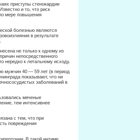
учаях приступы стенокардии
звестно и то, что риск
 по мере повышения
ческой болезнью являются
ровоизлияния в результате
.
несена не только к одному из
з причин непосредственного
о нередко к летальному исходу.
ю мужчин 40 — 59 лет (в период
нинграда показывают, что ни
дечнососудистых заболеваний в
ьзовались меченые
ление, тем интенсивнее
язана с тем, что при
сть повреждения
ипертонии. В такой интиме