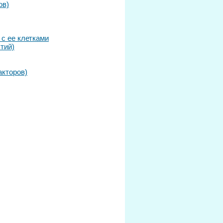
ов)
с ее клетками
тий)
акторов)