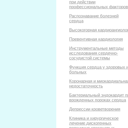
при действии
профессиональных факторов
Распознавание болезней
сердца
Высокогорная кардиоангиоло
Превентивная кардиология
Инструментальные методы
исследования сердечно-
сосудистой системы
Функция сердца у здоровых 
больных
Коронарная и миокардиальна
недостаточность
Бактериальный эндокардит п
врожденных пороках сердца
Депрессии кроветворения
Клиника и хирургическое
лечение дискогенных
пояснично-крестцовых