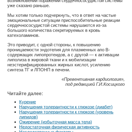
возникновении поражений сердечнососудистой системы
уже сказано раньше.
Мы хотим только подчеркнуть, что в ответ на частые
эмоциональные ситуации приспособительные реакции
сердечнососудистой системы нарушаются из-за
большого количества секретируемых в кровь
катехоламинов.
Это приводит, с одной стороны, к повышению
проницаемости эндотелия для плазменных апо В-
содержащих липопротеидов, а с другой — к активации
липолиза в жировой ткани и к мобилизации
неэстерифицированных жирных кислот, усилению
синтеза ТГ и ЛПОНП в печени.
«Превентивная кардиология»,
под редакцией Г.И.Косицкого
Читайте далее:
Курение
Нарушения толерантности к глюкозе (диабет)
Нарушения толерантности к глюкозе (уровень
липидов)
Ожирение (избыточная масса тела)
Недостаточная физическая активность
Наследственные факторы