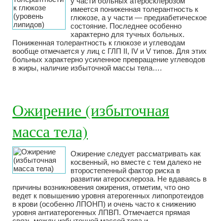
у части больных атеросклерозом
имеется пониженная толерантность к
глюкозе, а у части — предиабетическое
состояние. Последнее особенно
характерно для тучных больных.
Пониженная толерантность к глюкозе и углеводам
вообще отмечается у лиц с ГЛП II, IV и V типов. Для этих
больных характерно усиленное превращение углеводов
в жиры, наличие избыточной массы тела….
Ожирение (избыточная
масса тела)
Ожирение следует рассматривать как
косвенный, но вместе с тем далеко не
второстепенный фактор риска в
развитии атеросклероза. Не вдаваясь в
причины возникновения ожирения, отметим, что оно
ведет к повышению уровня атерогенных липопротеидов
в крови (особенно ЛПОНП) и очень часто к снижению
уровня антиатерогенных ЛПВП. Отмечается прямая
связь между избыточной массой тела и