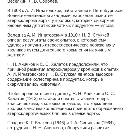
Веселкин, Л. В. Соболев.
В 1908 г. А. И. Игнатовский, работавший в Петербургской
Военно-медицинской академии, наблюдал развитие
атеросклероза аорты у кроликов, которых он кормил
необычным для этих животных продуктом — мясом.
Вслед за А. И. Игнатовским в 1910 г. Н. В. Стуккей
описал результаты своих опытов, в которых ему
удалось получить атеросклеротические поражения у
кроликов путем длительного кормления их яичным
желтком.
Н. Н. Аничков и С. С. Халатов предположили, что
причиной развития атеросклероза у кроликов в опытах
А. И. Игнатовского и Н. В. Стуккея явилось высокое
содержание холестерина в продуктах, которые
скармливались животным.
Чтобы проверить свою догадку, Н. Н. Аничков и С. С.
Халатов (1913) поставили опыты, ставшие теперь
классическими, в которых показали, что кормление
кроликов чистым холестерином приводит к образованию
атеросклеротических бляшек в стенке аорты.
Позднее К. Г. Волкова (1946) и Т. А. Синицына (1964),
сотрудницы Н. Н. Аничкова, обнаружили развитие