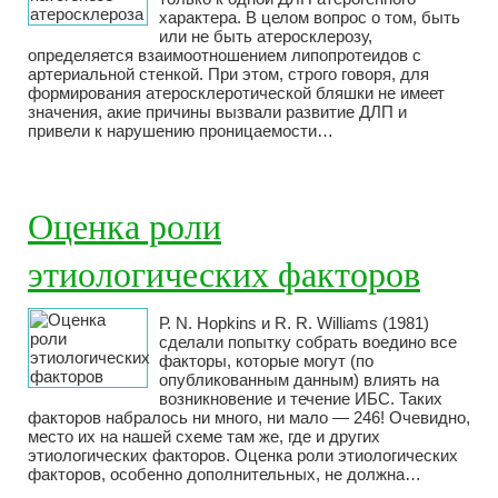
характера. В целом вопрос о том, быть
или не быть атеросклерозу,
определяется взаимоотношением липопротеидов с
артериальной стенкой. При этом, строго говоря, для
формирования атеросклеротической бляшки не имеет
значения, акие причины вызвали развитие ДЛП и
привели к нарушению проницаемости…
Оценка роли
этиологических факторов
Р. N. Hopkins и R. R. Williams (1981)
сделали попытку собрать воедино все
факторы, которые могут (по
опубликованным данным) влиять на
возникновение и течение ИБС. Таких
факторов набралось ни много, ни мало — 246! Очевидно,
место их на нашей схеме там же, где и других
этиологических факторов. Оценка роли этиологических
факторов, особенно дополнительных, не должна…