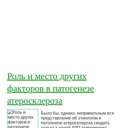
Роль и место других
факторов в патогенезе
атеросклероза
Было бы, однако, неправильным все
представление об этиологии и
патогенезе атеросклероза сводить
только к одной ДЛП атерогенного