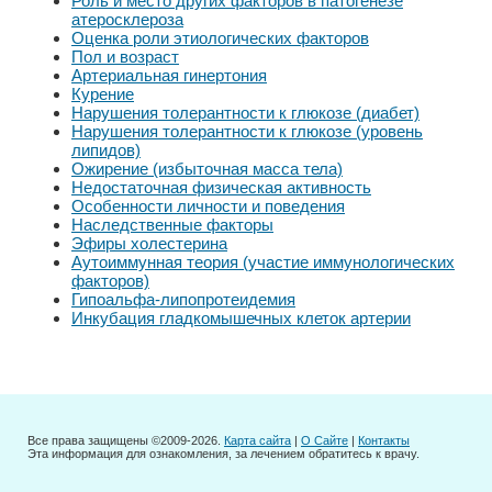
Роль и место других факторов в патогенезе
атеросклероза
Оценка роли этиологических факторов
Пол и возраст
Артериальная гинертония
Курение
Нарушения толерантности к глюкозе (диабет)
Нарушения толерантности к глюкозе (уровень
липидов)
Ожирение (избыточная масса тела)
Недостаточная физическая активность
Особенности личности и поведения
Наследственные факторы
Эфиры холестерина
Аутоиммунная теория (участие иммунологических
факторов)
Гипоальфа-липопротеидемия
Инкубация гладкомышечных клеток артерии
Все права защищены ©2009-2026.
Карта сайта
|
О Сайте
|
Контакты
Эта информация для ознакомления, за лечением обратитесь к врачу.