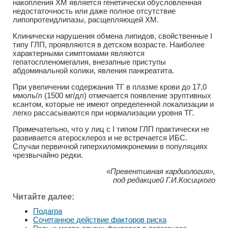
накопления ХМ является генетически обусловленная
недостаточность или даже полное отсутствие
липопротеидлипазы, расщепляющей ХМ.
Клинически нарушения обмена липидов, свойственные I
типу ГЛП, проявляются в детском возрасте. Наиболее
характерными симптомами являются
гепатоспленомегалия, внезапные приступы
абдоминальной колики, явления панкреатита.
При увеличении содержания ТГ в плазме крови до 17,0
ммоль/л (1500 мг/дл) отмечается появление эруптивных
ксантом, которые не имеют определенной локализации и
легко рассасываются при нормализации уровня ТГ.
Примечательно, что у лиц с I типом ГЛП практически не
развивается атеросклероз и не встречается ИБС.
Случаи первичной гиперхиломикронемии в популяциях
чрезвычайно редки.
«Превентивная кардиология»,
под редакцией Г.И.Косицкого
Читайте далее:
Подагра
Сочетанное действие факторов риска