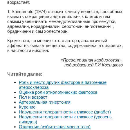
возрастает.
Т. Shimamoto (1974) относит к числу веществ, способных
вызвать сокращение эндотелиальных клеток и тем
самым увеличивать межэндотелиальные промежутки,
адреналин, норадреналин, серотонин, ангиотензин-II,
брадикинин и сам холестерин.
Кроме того, по мнению этого автора, аналогичный
эффект вызывают вещества, содержащиеся в сигаретах,
в частности никотин.
«Превентивная кардиология»,
под редакцией Г.И.Косицкого
Читайте далее:
Роль и место других факторов в патогенезе
атеросклероза
Оценка роли этиологических факторов
Пол и возраст
Артериальная гинертония
Курение
Нарушения толерантности к глюкозе (диабет)
Нарушения толерантности к глюкозе (уровень
липидов)
Ожирение (избыточная масса тела)