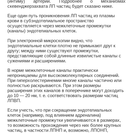
(интиму) артерий. Подробнее о механизмах
скевенджерзахвата ЛП частиц будет сказано ниже.
Еще один путь проникновения ЛП частиц из плазмы
крови в субэндотелиальное пространство
осуществляется через межклеточные промежутки
(каналы) эндотелиальных клеток.
При электронной микроскопии видно, что
эндотелиальные клетки плотно не примыкают друг к
другу; между ними существуют промежутки,
представляющие собой длинные извилистые каналы с
сужениями и расширениями.
В норме межклеточные каналы практически
непроницаемы для высокомолекулярных соединений.
При гиперхолестеринемии многие каналы частично или
полностью раскрываются. При этом размеры
расширения этих каналов в поперечнике могут доходить
до 10 — 20 нм, т. е. соответствовать размерам частиц
ЛПВП.
Если учесть, что при сокращении эндотелиальных
клеток (например, под влиянием адреналина)
межклеточные промежутки увеличиваются в размерах,
то возможность прохождения через них более крупных
частиц, в частности ЛПНП и, возможно, ЛПОНП,