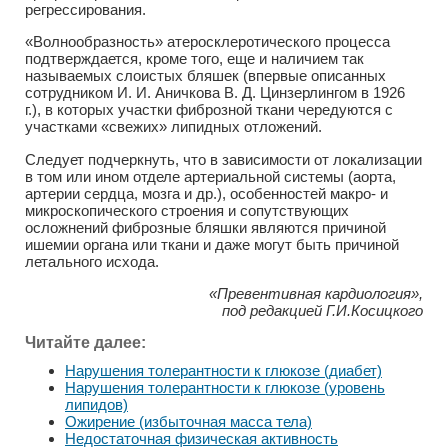
регрессирования.
«Волнообразность» атеросклеротического процесса
подтверждается, кроме того, еще и наличием так
называемых слоистых бляшек (впервые описанных
сотрудником И. И. Аничкова В. Д. Цинзерлингом в 1926
г.), в которых участки фиброзной ткани чередуются с
участками «свежих» липидных отложений.
Следует подчеркнуть, что в зависимости от локализации
в том или ином отделе артериальной системы (аорта,
артерии сердца, мозга и др.), особенностей макро- и
микроскопического строения и сопутствующих
осложнений фиброзные бляшки являются причиной
ишемии органа или ткани и даже могут быть причиной
летального исхода.
«Превентивная кардиология»,
под редакцией Г.И.Косицкого
Читайте далее:
Нарушения толерантности к глюкозе (диабет)
Нарушения толерантности к глюкозе (уровень
липидов)
Ожирение (избыточная масса тела)
Недостаточная физическая активность