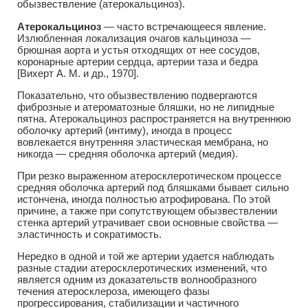
обызвествление (атерокальциноз).
Атерокальциноз
— часто встречающееся явление.
Излюбленная локализация очагов кальциноза —
брюшная аорта и устья отходящих от нее сосудов,
коронарные артерии сердца, артерии таза и бедра
[Вихерт А. М. и др., 1970].
Показательно, что обызвествлению подвергаются
фиброзные и атероматозные бляшки, но не липидные
пятна. Атерокальциноз распространяется на внутреннюю
оболочку артерий (интиму), иногда в процесс
вовлекается внутренняя эластическая мембрана, но
никогда — средняя оболочка артерий (медия).
При резко выраженном атеросклеротическом процессе
средняя оболочка артерий под бляшками бывает сильно
истончена, иногда полностью атрофирована. По этой
причине, а также при сопутствующем обызвествлении
стенка артерий утрачивает свои основные свойства —
эластичность и сократимость.
Нередко в одной и той же артерии удается наблюдать
разные стадии атеросклеротических изменений, что
является одним из доказательств волнообразного
течения атеросклероза, имеющего фазы
прогрессирования, стабилизации и частичного