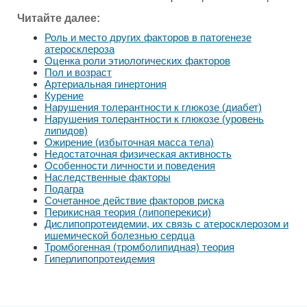
Читайте далее:
Роль и место других факторов в патогенезе
атеросклероза
Оценка роли этиологических факторов
Пол и возраст
Артериальная гинертония
Курение
Нарушения толерантности к глюкозе (диабет)
Нарушения толерантности к глюкозе (уровень
липидов)
Ожирение (избыточная масса тела)
Недостаточная физическая активность
Особенности личности и поведения
Наследственные факторы
Подагра
Сочетанное действие факторов риска
Перикисная теория (липоперекиси)
Дислипопротеидемии, их связь с атеросклерозом и
ишемической болезнью сердца
Тромбогенная (тромболипидная) теория
Гиперлипопротеидемия