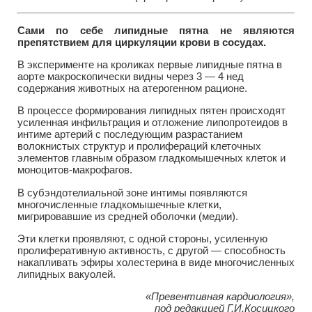
Сами по себе липидные пятна не являются
препятствием для циркуляции крови в сосудах.
В эксперименте на кроликах первые липидные пятна в
аорте макроскопически видны через 3 — 4 нед
содержания животных на атерогенном рационе.
В процессе формирования липидных пятен происходят
усиленная инфильтрация и отложение липопротеидов в
интиме артерий с последующим разрастанием
волокнистых структур и пролифераций клеточных
элементов главным образом гладкомышечных клеток и
моноцитов-макрофагов.
В субэндотелиальной зоне интимы появляются
многочисленные гладкомышечные клетки,
мигрировавшие из средней оболочки (медии).
Эти клетки проявляют, с одной стороны, усиленную
пролиферативную активность, с другой — способность
накапливать эфиры холестерина в виде многочисленных
липидных вакуолей.
«Превентивная кардиология»,
под редакцией Г.И.Косицкого