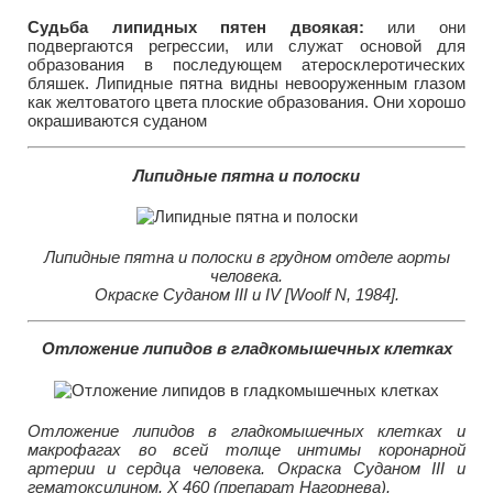
Судьба липидных пятен двоякая:
или они
подвергаются регрессии, или служат основой для
образования в последующем атеросклеротических
бляшек. Липидные пятна видны невооруженным глазом
как желтоватого цвета плоские образования. Они хорошо
окрашиваются суданом
Липидные пятна и полоски
Липидные пятна и полоски в грудном отделе аорты
человека.
Окраске Суданом III и IV [Woolf N, 1984].
Отложение липидов в гладкомышечных клетках
Отложение липидов в гладкомышечных клетках и
макрофагах во всей толще интимы коронарной
артерии и сердца человека. Окраска Суданом III и
гематоксилином. X 460 (препарат Нагорнева).