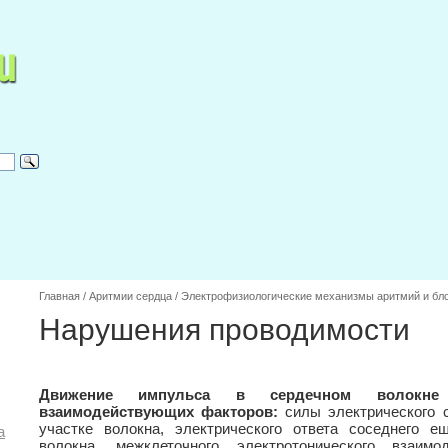
Главная
/
Аритмии сердца
/
Электрофизиологические механизмы аритмий и бло
Нарушения проводимости
Движение импульса в сердечном волокне 
взаимодействующих факторов:
силы электрического 
участке волокна, электрического ответа соседнего е
а
волокна, межклеточного электротонического взаимо