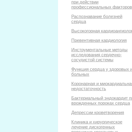
при действии
профессиональных факторов
Распознавание болезней
сердца
Высокогорная кардиоангиоло
Превентивная кардиология
Инструментальные методы
исследования сердечно-
сосудистой системы
Функция сердца у здоровых 
больных
Коронарная и миокардиальна
недостаточность
Бактериальный эндокардит п
врожденных пороках сердца
Депрессии кроветворения
Клиника и хирургическое
лечение дискогенных
пояснично-крестцовых