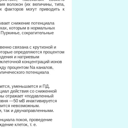
ия волокон (их величины, типа,
их факторов могут приводить к
ывает снижение потенциала
тках, которым в нормальных
 Пуркинье, сократительные
венно связана с крутизной и
 которые определяются процентом
ждения и натриевым
иклеточной концентраций ионов
жду процентом Na каналов,
оличеческого потенциала
ется, уменьшается и ПД,
циал действия со сниженной
аны отражает «подавленный
овня —50 мВ инактивируется
овится невозможным.
, так и двунаправленными.
енциала покоя, проведение
ение клеток, т. е.