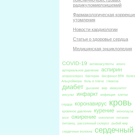
радикуломиелоишемий
Фармакологическая коррекци
утомления
Новости кардиологии
Статьи о здоровье сердца
Медицинская энциклопедия
COVID-19
антикоагулянты
апноэ
аспирин
артериальное давление
атеросклероз
бактерии
бисфенол BPA
боле
Альцгеймера
боль в плече
глюкоза
диабет
дыхание
жир
иммунитет
инфаркт
инсульт
инфекция
клетки
кровь
коронавирус
сердца
курение
кровяное давление
менопауза
ожирение
мозг
онкология
питание
питомец
рассеянный склероз
рыбий жир
сердечный
сердечные волокна