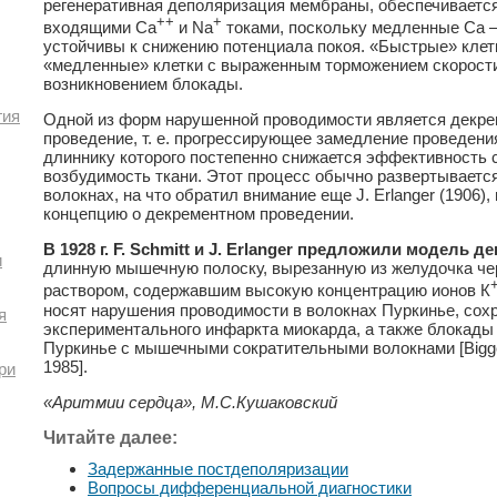
регенеративная деполяризация мембраны, обеспечиваетс
++
+
входящими Са
и Na
токaми, поскольку медленные Са
устойчивы к снижению потенциала покоя. «Быстрые» клет
«медленные» клетки с выраженным торможением скорости
возникновением блокады.
гия
Одной из форм нарушенной проводимости является декре
проведение, т. е. прогрессирующее замедление проведени
длиннику которого постепенно снижается эффективность с
возбудимость ткани. Этот процесс обычно развертывает
волокнах, на что обратил внимание еще J. Erlanger (1906
концепцию о декрементном проведении.
В 1928 г. F. Schmitt и J. Erlanger предложили модель 
и
длинную мышечную полоску, вырезанную из желудочка че
раствором, содержавшим высокую концентрацию ионов К
носят нарушения проводимости в волокнах Пуркинье, сох
я
экспериментального инфаркта миокарда, а также блокады
Пуркинье с мышечными сократительными волокнами [Bigger J.
1985].
ри
«Аритмии сердца», М.С.Кушаковский
Читайте далее:
Задержанные постдеполяризации
Вопросы дифференциальной диагностики