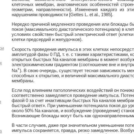
клеточных мембран, анатомических особенностей строен
геометрии, направленности). Изменения каждого из эт
нарушениям проводимости [Gettes L. et al., 1985].
Нередко причиной медленного проведения или блокады б
покоя (максимального диастолического потенциала) в кле
условиях свойствен быстрый электрический ответ (клетки
клетки предсердий и желудочков).
ри
Скорость проведения импульса в этих клетках непосредст
амплитудой фазы 0 ПД, т. е. с такими характеристиками,
открытых быстрых Na каналов мембраны в момент возбу
х
электрохимическим градиентом (соотношение вне и внутр
+
Na
). В свою очередь, существует тесная зависимость ме
способных к открытию, и величиной максимального диаст
мембраны.
Если под влиянием патологических воздействий он понижа
соответственно замедляется проведение импульса. Потен
фазой 0 за счет инактивации быстрых Na каналов мембр
в
быстрый ответ». При уменьшении потенциала покоя до ур
около 50% Na каналов, и возбуждение (проведение) стан
Возникающие блокады могут быть как однонаправленными
В части случаев, даже при значительном уменьшении пот
импульса сохраняется, правда, резко замедленное. Возбужд
а