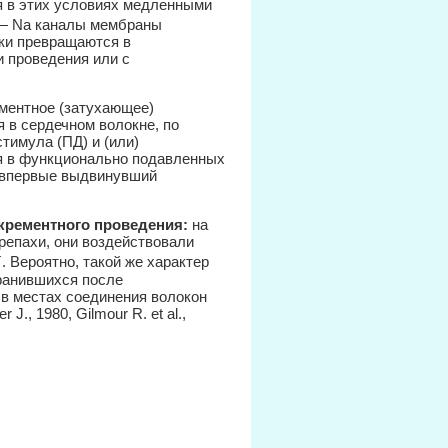
я в этих условиях медленными
 — Na каналы мембраны
ки превращаются в
 проведения или с
ментное (затухающее)
я в сердечном волокне, по
тимула (ПД) и (или)
ся в функционально подавленных
), впервые выдвинувший
декрементного проведения:
на
репахи, они воздействовали
+
. Вероятно, такой же характер
ранившихся после
 в местах соединения волокон
, 1980, Gilmour R. et al.,