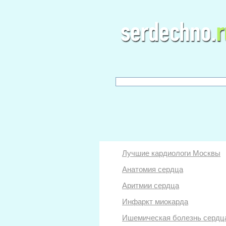
Лучшие кардиологи Москвы
Анатомия сердца
Аритмии сердца
Инфаркт миокарда
Ишемическая болезнь сердц