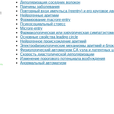
Деполяризация соседних волокон
Причины заболевания
Повторный вход импульса (reentry) и его круговое д
я
Нейрогенные аритмии
Формирование macrore-entry
Психосоциальный стресс
Microre-entry
Фармакологическая или хирургическая симпатэктом
Основные свойства leading circle
Нейрогенное происхождение аритмий
Электрофизиологические механизмы аритмий и блок
Физиологический автоматизм СА узла и латентных ц
Скорость диастолической деполяризации
Изменение порогового потенциала возбуждения
Анормальный автоматизм
знь