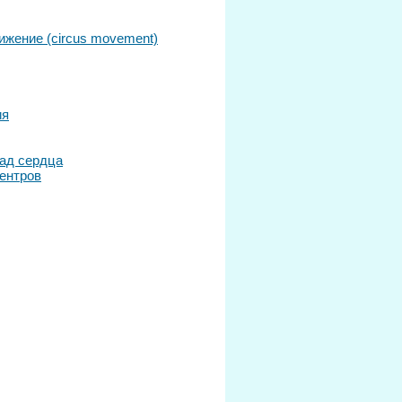
вижение (circus movement)
ия
ад сердца
ентров