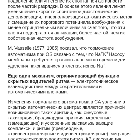
подавление или угнетение их спонтанной активности
после частой разрядки. В основе этого явления лежат
уменьшение скорости спонтанной диастолической
деполяризации, гиперполяризация автоматических меток
и смещение их порогового потенциала возбуждения к
менее отрицательным величинам за счет того, что эти
клетки подвергаются активации, более частой, чем их
собственная частота возбуждения.
М. Vassalle (1977, 1985) показал, что торможение
+
+
автоматизма при OS связано с тем, что Na
K
Hacocy
мембраны требуется сравнительно много времени для
+
удаления накопившихся в клетках ионов Na
.
Еще один механизм, ограничивающий функцию
скрытых водителей ритма
— электротоническое
взаимодействие между сократительными и
автоматическими клетками.
Изменения нормального автоматизма в СА узле или в
скрытых автоматических центрах являются причиной
возникновения таких аритмий, как: синусовые
тахикардия, брадикардия, аритмия, медленные
(замещающие) и ускоренные выскальзывающие
комплексы и ритмы (предсердные,
атриовентрикулярные и идиовентрикулярные), миграция
наджелудочкового водителя ритма, АВ диссоциация.