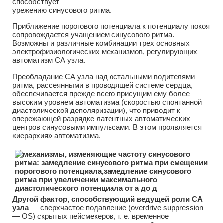
способствует
урежению синусового ритма.
Приближение порогового потенциала к потенциалу покоя
сопровождается учащением синусового ритма.
Возможны и различные комбинации трех основных
электрофизиологических механизмов, регулирующих
автоматизм СА узла.
Преобладание СА узла над остальными водителями
ритма, рассеянными в проводящей системе сердца,
обеспечивается прежде всего присущим ему более
высоким уровнем автоматизма (скоростью спонтанной
диастолической деполяризации), что приводит к
опережающей разрядке латентных автоматических
центров синусовыми импульсами. В этом проявляется
«иерархия» автоматизма.
Другой фактор, способствующий ведущей роли СА
узла
— сверхчастое подавление (overdrive suppression
— OS) скрытых пейсмекеров, т. е. временное