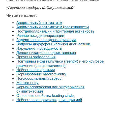
«Аритмии сердца», М.С.Кушаковский
Читайте далее:
Анормальный автоматизм
Анормальный автоматизм (реактивность)
Постдеполяризации и триггерная активность
Ранние постдеполяризации
Задержанные постдеполяризации
Вопросы дифференциальной диагностики
Нарушения проводимости
Деполяризация соседних волокон
Причины заболевания
Повторный вход импульса (reentry) и его круговое
движение (circus movement)
Нейрогенные аритмии
Формирование macrore-entry
Психосоциальный стресс
Microre-entry
Фармакологическая или хирургическая
симпатэктомия
Основные свойства leading circle
Нейрогенное происхождение аритмий