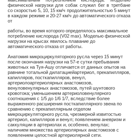
физической нагрузки для собак служил бег в третбане
со скоростью 5, 10, 15 км/ч продолжительностью 5 минут
в каждом режиме и 20-27 км/ч до автоматического отказа
от
работы, во время которого определялось максимальное
потребление кислорода (V02 max). Моделью физической
нагрузки на крысах явилось плавание до
автоматического отказа от работы.
Анатомия микроциркуляторного русла через 15 минут
после окончания нагрузки на 57-е сутки пребывания
животных на Туя-Ашу отличается от данных опытов на
равнине тотальной дилатациейартериол, прекапилляров,
капилляров, посткапилляров, венул,
артериолоартериолярных анастомозов,
венуловенулярных анастомозов, путей шунтового
кровотока; уменьшением артериоловенулярного
соотношения с 1/5 до 1/6 1/7, вследствие более
выраженного расширения посткапиллярного звена по
сравнению с прекапиллярным отделом
микроциркуляторного русла, чрезмерной извитостью
артериол, капилляров и венул; появлением аневризм и
саккуляции в артериолах и, особенно, венулах;
наличием множества артериолярных анастомозов с
появлением целостной артериолярной сети.