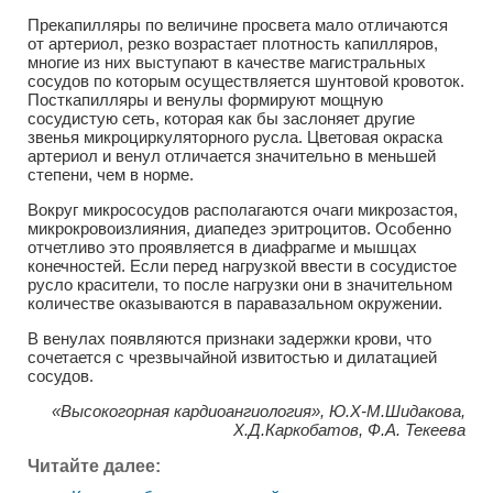
Прекапилляры по величине просвета мало отличаются
от артериол, резко возрастает плотность капилляров,
многие из них выступают в качестве магистральных
сосудов по которым осуществляется шунтовой кровоток.
Посткапилляры и венулы формируют мощную
сосудистую сеть, которая как бы заслоняет другие
звенья микроциркуляторного русла. Цветовая окраска
артериол и венул отличается значительно в меньшей
степени, чем в норме.
Вокруг микрососудов располагаются очаги микрозастоя,
микрокровоизлияния, диапедез эритроцитов. Особенно
отчетливо это проявляется в диафрагме и мышцах
конечностей. Если перед нагрузкой ввести в сосудистое
русло красители, то после нагрузки они в значительном
количестве оказываются в паравазальном окружении.
В венулах появляются признаки задержки крови, что
сочетается с чрезвычайной извитостью и дилатацией
сосудов.
«Высокогорная кардиоангиология», Ю.Х-М.Шидакова,
Х.Д.Каркобатов, Ф.А. Текеева
Читайте далее: