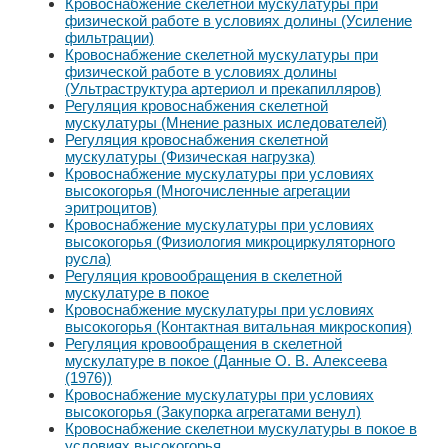
Кровоснабжение скелетной мускулатуры при
физической работе в условиях долины (Усиление
фильтрации)
Кровоснабжение скелетной мускулатуры при
физической работе в условиях долины
(Ультраструктура артериол и прекапилляров)
Регуляция кровоснабжения скелетной
мускулатуры (Мнение разных иследователей)
Регуляция кровоснабжения скелетной
мускулатуры (Физическая нагрузка)
Кровоснабжение мускулатуры при условиях
высокогорья (Многочисленные агрегации
эритроцитов)
Кровоснабжение мускулатуры при условиях
высокогорья (Физиология микроциркуляторного
русла)
Регуляция кровообращения в скелетной
мускулатуре в покое
Кровоснабжение мускулатуры при условиях
высокогорья (Контактная витальная микроскопия)
Регуляция кровообращения в скелетной
мускулатуре в покое (Данные О. В. Алексеева
(1976))
Кровоснабжение мускулатуры при условиях
высокогорья (Закупорка агрегатами венул)
Кровоснабжение скелетнои мускулатуры в покое в
условиях высокогорья