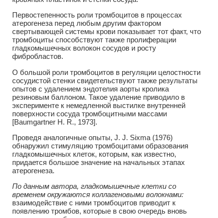
Первостепенность роли тромбоцитов в процессах
атерогенеза перед любым другим фактором
свертывающей системы крови показывает тот факт, что
тромбоциты способствуют также пролиферации
гладкомышечных волокон сосудов и росту
фибробластов.
О большой роли тромбоцитов в регуляции целостности
сосудистой стенки свидетельствуют также результаты
опытов с удалением эндотелия аорты кролика
резиновым баллоном. Такое удаление приводило в
эксперименте к немедленной выстилке внутренней
поверхности сосуда тромбоцитными массами
[Ваumgartner Н. R., 1973].
Проведя аналогичные опыты, J. J. Sixma (1976)
обнаружил стимуляцию тромбоцитами образования
гладкомышечных клеток, которым, как известно,
придается большое значение на начальных этапах
атерогенеза.
По данным автора, гладкомышечные клетки со
временем окружаются коллагеновыми волокнами:
взаимодействие с ними тромбоцитов приводит к
появлению тромбов, которые в свою очередь вновь