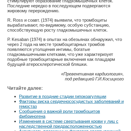
стимулируют образование гладкомышечных клеток.
Последние нередко в последующем подвергаются
жировому перерождению.
R. Ross и соавт. (1974) выявили, что тромбоциты
вырабатывают, по-видимому, особую субстанцию,
способствующую росту гладкомышечных клеток.
Р. Kesaban (1974) в опытах на обезьянах обнаружил, что
через 2 года на месте тромбоцитарных тромбов
появляются утолщения интимы, богатые
гладкомышечными клетками, что уже характеризует
подобные тромбоцитарные включения как плацдарм
будущей атеросклеротической бляшки.
«Превентивная кардиология»,
под редакцией Г.И.Косицкого
Читайте далее:
Развитие в поздние стадии гипокоагуляции
Факторы риска сердечнососудистых заболеваний и
гемостаз
Сообщения о важной роли тромбоцитов
фибриногена
Изменения в системе свертывания крови у лиц с
наследственной предрасположенностью