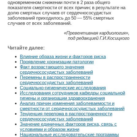
одновременном снижении почти в 2 раза общего
показателя смертности от всех причин; в результате на
долю смертных случаев от сердечнососудистых
заболеваний приходилось до 50 — 55% смертных
случаев от всех заболеваний.
«Превентивная кардиология»,
под редакцией Г.И.Косицкого
Читайте далее:
Влияние образа жизни и факторов риска
Проявление хронизации патологии
Факт возрастающего значения
сердечнососудистых заболеваний
Перемены в распространенности
сердечнососудистых заболеваний
Социально-гигиенические исследования
Исследования сотрудников кафедры социальной
гигиены и организации здравоохранения
Анализ причин изменения заболеваемости и
смертности от сердечнососудистых заболеваний
Тенденция перелома в распространенности
сердечнососудистых заболеваний
Значение единичных факторов риска, связь с
условиями и образом жизни
Национальные исследовательские программы