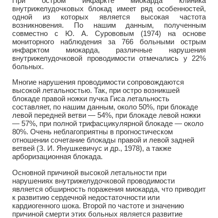
При остром инфаркте миокарда клиника
внутрижелудочковых блокад имеет ряд особенностей,
одной из которых является высокая частота
возникновения. По нашим данным, полученным
совместно с Ю. А. Сурововым (1974) на основе
мониторного наблюдения за 766 больными острым
инфарктом миокарда, различные нарушения
внутрижелудочковой проводимости отмечались у 22%
больных.
Многие нарушения проводимости сопровождаются
высокой летальностью. Так, при остро возникшей
блокаде правой ножки пучка Гиса летальность
составляет, по нашим данным, около 50%, при блокаде
левой передней ветви — 54%, при блокаде левой ножки
— 57%, при полной трифасцикулярной блокаде — около
80%. Очень неблагоприятны в прогностическом
отношении сочетание блокады правой и левой задней
ветвей (З. И. Янушкевичус и др., 1978), а также
арборизационная блокада.
Основной причиной высокой летальности при
нарушениях внутрижелудочковой проводимости
является обширность поражения миокарда, что приводит
к развитию сердечной недостаточности или
кардиогенного шока. Второй по частоте и значению
причиной смерти этих больных является развитие