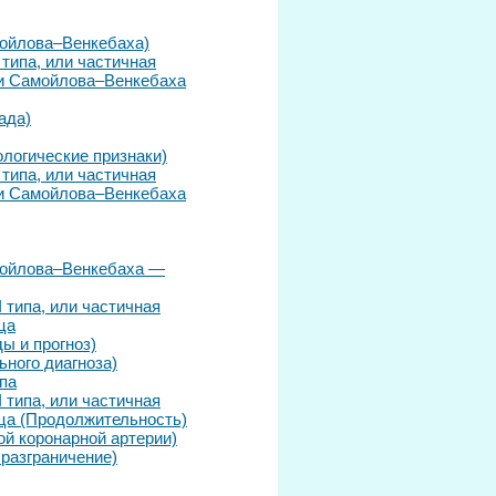
мойлова–Венкебаха)
 типа, или частичная
ми Самойлова–Венкебаха
ада)
ологические признаки)
 типа, или частичная
ми Самойлова–Венкебаха
мойлова–Венкебаха —
I типа, или частичная
ца
ы и прогноз)
ного диагноза)
ипа
I типа, или частичная
тца (Продолжительность)
й коронарной артерии)
разграничение)