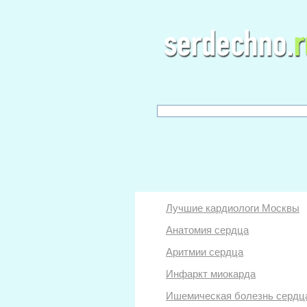
Лучшие кардиологи Москвы
Анатомия сердца
Аритмии сердца
Инфаркт миокарда
Ишемическая болезнь сердц