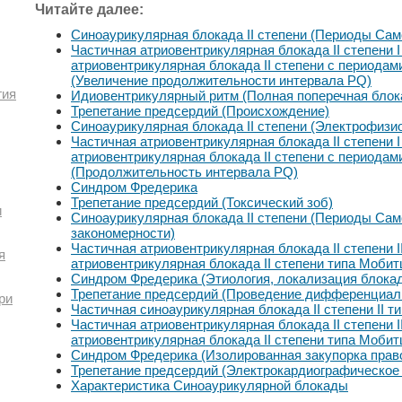
Читайте далее:
Синоаурикулярная блокада II степени (Периоды Са
Частичная атриовентрикулярная блокада II степени I
атриовентрикулярная блокада II степени с периода
(Увеличение продолжительности интервала PQ)
гия
Идиовентрикулярный ритм (Полная поперечная блок
Трепетание предсердий (Происхождение)
Синоаурикулярная блокада II степени (Электрофизи
Частичная атриовентрикулярная блокада II степени I
атриовентрикулярная блокада II степени с периода
(Продолжительность интервала PQ)
Синдром Фредерика
Трепетание предсердий (Токсический зоб)
и
Синоаурикулярная блокада II степени (Периоды Са
закономерности)
Частичная атриовентрикулярная блокада II степени I
я
атриовентрикулярная блокада II степени типа Мобит
Синдром Фредерика (Этиология, локализация блокад
Трепетание предсердий (Проведение дифференциаль
ри
Частичная синоаурикулярная блокада II степени II т
Частичная атриовентрикулярная блокада II степени I
атриовентрикулярная блокада II степени типа Моби
Синдром Фредерика (Изолированная закупорка право
Трепетание предсердий (Электрокардиографическое 
Характеристика Синоаурикулярной блокады