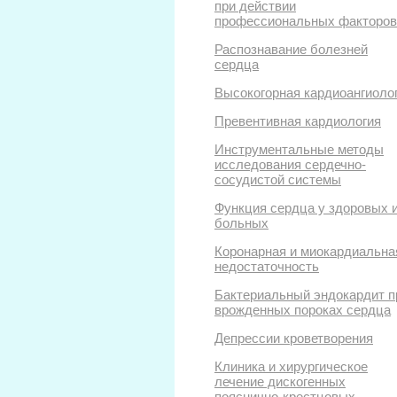
при действии
профессиональных факторов
Распознавание болезней
сердца
Высокогорная кардиоангиоло
Превентивная кардиология
Инструментальные методы
исследования сердечно-
сосудистой системы
Функция сердца у здоровых 
больных
Коронарная и миокардиальна
недостаточность
Бактериальный эндокардит п
врожденных пороках сердца
Депрессии кроветворения
Клиника и хирургическое
лечение дискогенных
пояснично-крестцовых