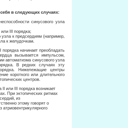
ь себя в следующих случаях:
неспособности синусового узла
или III порядка;
 узла к предсердиям (например,
зла к желудочкам.
II порядка начинает преобладать
сердца вызывается импульсом,
ии автоматизма синусового узла
орядка. В редких случаях эту
порядка. Нижележащие центры
ние короткого или длительного
топических центров.
II или III порядка возникает
мах. При эктопических ритмах
сердий, из
ственно этому говорят о
з атриовентрикулярного