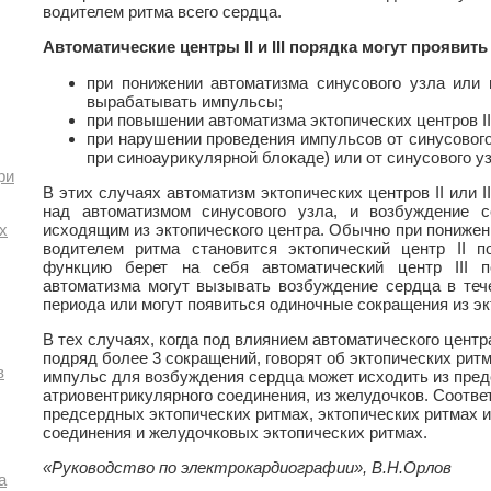
водителем ритма всего сердца.
Автоматические центры II и III порядка могут проявит
при понижении автоматизма синусового узла или 
вырабатывать импульсы;
при повышении автоматизма эктопических центров II 
при нарушении проведения импульсов от синусового
при синоаурикулярной блокаде) или от синусового у
ри
В этих случаях автоматизм эктопических центров II или I
над автоматизмом синусового узла, и возбуждение 
исходящим из эктопического центра. Обычно при понижен
х
водителем ритма становится эктопический центр II п
функцию берет на себя автоматический центр III 
автоматизма могут вызывать возбуждение сердца в тече
периода или могут появиться одиночные сокращения из эк
В тех случаях, когда под влиянием автоматического центра 
подряд более 3 сокращений, говорят об эктопических рит
в
импульс для возбуждения сердца может исходить из пред
атриовентрикулярного соединения, из желудочков. Соответ
предсердных эктопических ритмах, эктопических ритмах и
соединения и желудочковых эктопических ритмах.
«Руководство по электрокардиографии», В.Н.Орлов
а