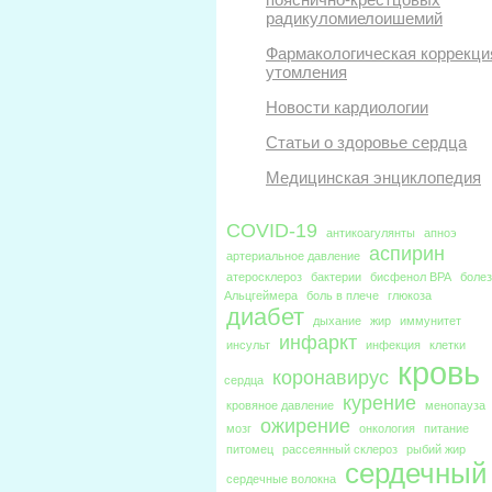
радикуломиелоишемий
Фармакологическая коррекци
утомления
Новости кардиологии
Статьи о здоровье сердца
Медицинская энциклопедия
COVID-19
антикоагулянты
апноэ
аспирин
артериальное давление
атеросклероз
бактерии
бисфенол BPA
боле
Альцгеймера
боль в плече
глюкоза
диабет
дыхание
жир
иммунитет
инфаркт
инсульт
инфекция
клетки
кровь
коронавирус
сердца
курение
кровяное давление
менопауза
ожирение
мозг
онкология
питание
питомец
рассеянный склероз
рыбий жир
сердечный
сердечные волокна