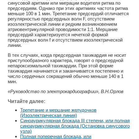
синусовой аритмии или миграции водителя ритма по
предсердиям. Однако при этих аритмиях частота ритма
меньше 100 в 1 мин. Трепетание предсердий отличается
регулярностью предсердных волн F, отсутствием
изоэлектрической линии и редким возникновением
атриовентрикулярной проводимости 1:1. Мерцание
предсердий характеризуется нечеткой формой
предсердных волн f и отсутствием изоэлектрической
линии.
В тех случаях, когда предсердная тахикардия не носит
приступообразного характера, говорят о предсердной
непароксизмальной тахикардии. При этой форме
тахикардия начинается и заканчивается постепенно и
число сердечных сокращений обычно меньше 140 в 1
мин.
«Руководство по электрокардиографии», В.Н.Орлов
Читайте далее:
Трепетание и мерцание желудочков
(Изоэлектрическая линия)
Синоаурикулярная блокада III степени, или полная
синоаурикулярная блокада (Остановка синусового
узла)
Полная поперечная блокада, или