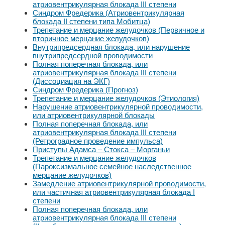
атриовентрикулярная блокада III степени
Синдром Фредерика (Атриовентрикулярная
блокада II степени типа Мобитца)
Трепетание и мерцание желудочков (Первичное и
вторичное мерцание желудочков)
Внутрипредсердная блокада, или нарушение
внутрипредсердной проводимости
Полная поперечная блокада, или
атриовентрикулярная блокада III степени
(Диссоциация на ЭКГ)
Синдром Фредерика (Прогноз)
Трепетание и мерцание желудочков (Этиология)
Нарушение атриовентрикулярной проводимости,
или атриовентрикулярной блокады
Полная поперечная блокада, или
атриовентрикулярная блокада III степени
(Ретроградное проведение импульса)
Приступы Адамса – Стокса – Морганьи
Трепетание и мерцание желудочков
(Пароксизмальное семейное наследственное
мерцание желудочков)
Замедление атриовентрикулярной проводимости,
или частичная атриовентрикулярная блокада I
степени
Полная поперечная блокада, или
атриовентрикулярная блокада III степени