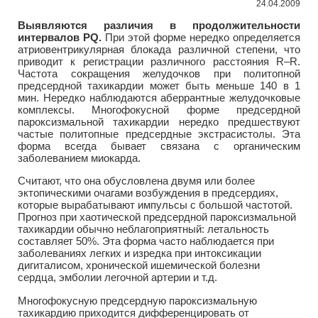
24.04.2009
Выявляются различия в продолжительности
интервалов PQ.
При этой форме нередко определяется
атриовентрикулярная блокада различной степени, что
приводит к регистрации различного расстояния R–R.
Частота сокращения желудочков при политопной
предсердной тахикардии может быть меньше 140 в 1
мин. Нередко наблюдаются аберрантные желудочковые
комплексы. Многофокусной форме предсердной
пароксизмальной тахикардии нередко предшествуют
частые политопные предсердные экстрасистолы. Эта
форма всегда бывает связана с органическим
заболеванием миокарда.
Считают, что она обусловлена двумя или более
эктопическими очагами возбуждения в предсердиях,
которые вырабатывают импульсы с большой частотой.
Прогноз при хаотической предсердной пароксизмальной
тахикардии обычно неблагоприятный: летальность
составляет 50%. Эта форма часто наблюдается при
заболеваниях легких и изредка при интоксикации
дигиталисом, хронической ишемической болезни
сердца, эмболии легочной артерии и т.д.
Многофокусную предсердную пароксизмальную
тахикардию приходится дифференцировать от