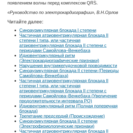
появлением волны перед комплексом QRS.
«Руководство по электрокардиографии», В.Н.Орлов
Читайте далее:
Синоаурикулярная блокада I степени
Частичная атриовентрикулярная блокада II
степени I типа, или частичная
атриовентрикулярная блокада II степени с
периодами Самойлова–Венкебаха
Идиовентрикулярный ритм
(Электрокардиографические признаки)
Нарушения внутрижелудочковой проводимости
Синоаурикулярная блокада II степени (Периоды
Самойлова–Венкебаха)
Частичная атриовентрикулярная блокада II
степени I типа, или частичная
атриовентрикулярная блокада II степени с
периодами Самойлова–Венкебаха (Увеличение
продолжительности интервала PQ)
Идиовентрикулярный ритм (Полная поперечная
блокада)
Трепетание предсердий (Происхождение)
Синоаурикулярная блокада II степени
(Электрофизиологические признаки)
Частичная атриовентрикулярная блокада II