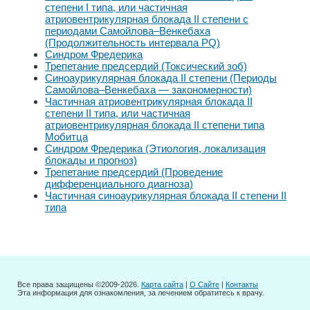
степени I типа, или частичная
атриовентрикулярная блокада II степени с
периодами Самойлова–Венкебаха
(Продолжительность интервала PQ)
Синдром Фредерика
Трепетание предсердий (Токсический зоб)
Синоаурикулярная блокада II степени (Периоды
Самойлова–Венкебаха — закономерности)
Частичная атриовентрикулярная блокада II
степени II типа, или частичная
атриовентрикулярная блокада II степени типа
Мобитца
Синдром Фредерика (Этиология, локализация
блокады и прогноз)
Трепетание предсердий (Проведение
дифференциального диагноза)
Частичная синоаурикулярная блокада II степени II
типа
Все права защищены ©2009-2026.
Карта сайта
|
О Сайте
|
Контакты
Эта информация для ознакомления, за лечением обратитесь к врачу.