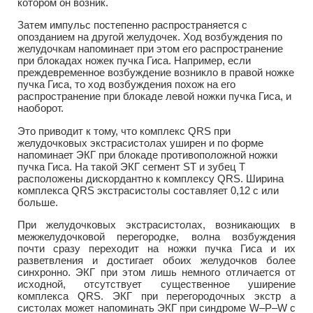
котором он возник.
Затем импульс постепенно распространяется с
опозданием на другой желудочек. Ход возбуждения по
желудочкам напоминает при этом его распространение
при блокадах ножек пучка Гиса. Например, если
преждевременное возбуждение возникло в правой ножке
пучка Гиса, то ход возбуждения похож на его
распространение при блокаде левой ножки пучка Гиса, и
наоборот.
Это приводит к тому, что комплекс QRS при
желудочковых экстрасистолах уширен и по форме
напоминает ЭКГ при блокаде противоположной ножки
пучка Гиса. На такой ЭКГ сегмент ST и зубец Т
расположены дискордантно к комплексу QRS. Ширина
комплекса QRS экстрасистолы составляет 0,12 с или
больше.
При желудочковых экстрасистолах, возникающих в
межжелудочковой перегородке, волна возбуждения
почти сразу переходит на ножки пучка Гиса и их
разветвления и достигает обоих желудочков более
синхронно. ЭКГ при этом лишь немного отличается от
исходной, отсутствует существенное уширение
комплекса QRS. ЭКГ при перегородочных экстр а
систолах может напоминать ЭКГ при синдроме W–Р–W с