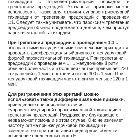
тахикардии с атриовентрикулярной блокадой и
трепетанием предсердий. Указанные признаки можно
использовать также для отличия суправентрикулярной
тахикардии от трепетания предсердий с проведением
1:1. Следует также учитывать, что пароксизм трепетания
предсердий обычно продолжается дольше, чем приступ
пароксизмальной тахикардии.
При трепетании предсердий с проведением 1:1
с
аберрантными желудочковыми комплексами приходится
проводить дифференциальный диагноз с желудочковой
формой пароксизмальной тахикардии. При трепетании
предсердий с проведением 1 : 1 желудочковый ритм
обычно более частый и большей частью превышает 220
сокращений в 1 мин, составляя около 300 в 1 мин. При
желудочковой тахикардии частота ритма меньше 220 в 1
мин.
Для разграничения этих аритмий можно
использовать также дифференциальные признаки,
приведенные при описании отличия
суправентрикулярной пароксизмальной тахикардии от
трепетания предсердий. Раздражение блуждающего
нерва может помочь и в этом случае. Оно не изменяет
частоту ритма при желудочковой тахикардии и
замедляет его при трепетании предсердий, облегчая
выявление предсердных волн F.