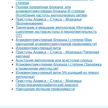
степени
Полная поперечная блокада, или
атриовентрикулярная блокада III степени
(Колебания частоты желудочкового ритма)
Приступы Адамса – Стокса – Морганьи
(Возникновение)
Трепетание и мерцание желудочков (Интервал
сцепления экстрасистолы и продолжительность
QT)
Атриовентрикулярная блокада I степени (Вид
нарушений атриовентрикулярной проводимости)
Идиовентрикулярный ритм
Приступы Адамса – Стокса – Морганьи (Типичная
картина)
Асистолия желудочков или асистолия сердца
Атриовентрикулярная блокада I степени (Задержка
в проведении импульсов)
Идиовентрикулярный ритм (Исходящий из левого
желудочка)
Приступы Адамса – Стокса – Морганьи
(Электрокардиографический диагноз)
Нарушения функции проводимости