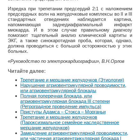
Изредка при трепетании предсердий 2:1 с наложением
предсердных волн на желудочковые комплексы во II и III
стандартных отведениях наблюдается картина,
напоминающая заднедиафрагмальный инфаркт
миокарда. И в этом случае правильному диагнозу
помогают тщательный анализ клинической картиты и
ЭКГ, а также синокаротидная проба, которая, однако,
должна проводиться с большой осторожностью у этих
больных.
«Руководство по электрокардиографии», В.Н.Орлов
Читайте далее:
Трепетание и мерцание желудочков (Этиология)
Нарушение атриовентрикулярной проводимости,
или атриовентрикулярной блокады
Полная поперечная блокада, или
атриовентрикулярная блокада III степени
(Ретроградное проведение импульса)
Приступы Адамса – Стокса – Морганьи
Трепетание и мерцание желудочков
(Пароксизмальное семейное наследственное
мерцание желудочков)
Замедление атриовентрикулярной проводимости,
или частичная атриовентрикулярная блокада I