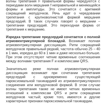
волны трепетания F правильной формы чередуются с
периодами волн мерцания f неправильной и меняющейся
формы и амплитуды. Это сочетается с аритмией
сокращений желудочков. Речь идет о чередовании
трепетания с крупноволнистой формой мерцания
предсердий. В таких случаях говорят о мерцании –
трепетании предсердий. Это переходная форма от
трепетания к мерцанию.
Изредка трепетание предсердий сочетается с полной
атриовентрикулярной блокадой.
Возникает полная
атриовентрикулярная диссоциация. Ритм сокращений
желудочков правильный редкий, частота–обычно 25 – 40
в 1 мин, изредка до 60 в 1 мин и даже несколько больше.
При этом отсутствуют четкие временные соотношения
между волнами трепетания F и комплексами QRS.
Значительно реже полная атриовентрикулярная
диссоциация возникает при сочетании трепетания
предсердий с одновременно существующей
пароксизмальной тахикардией из атриовентрикулярного
соединения или желудочковой формой. В этом случае
волны трепетания также не имеют четких временных
отношений к комплексам QRS и ритм сокращения
желудочков частый; кроме того, имеются и другие
характерные признаки пароксизмальной тахикардии.