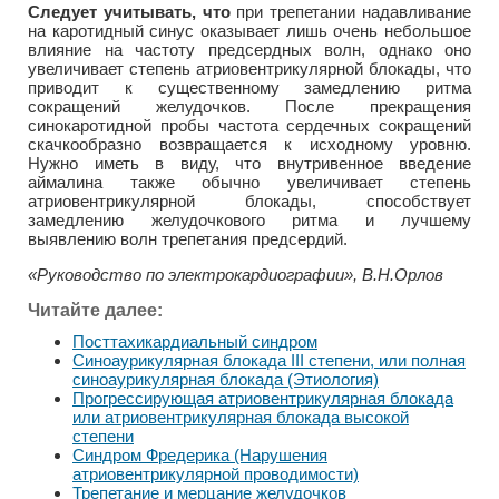
Следует учитывать, что
при трепетании надавливание
на каротидный синус оказывает лишь очень небольшое
влияние на частоту предсердных волн, однако оно
увеличивает степень атриовентрикулярной блокады, что
приводит к существенному замедлению ритма
сокращений желудочков. После прекращения
синокаротидной пробы частота сердечных сокращений
скачкообразно возвращается к исходному уровню.
Нужно иметь в виду, что внутривенное введение
аймалина также обычно увеличивает степень
атриовентрикулярной блокады, способствует
замедлению желудочкового ритма и лучшему
выявлению волн трепетания предсердий.
«Руководство по электрокардиографии», В.Н.Орлов
Читайте далее:
Посттахикардиальный синдром
Синоаурикулярная блокада III степени, или полная
синоаурикулярная блокада (Этиология)
Прогрессирующая атриовентрикулярная блокада
или атриовентрикулярная блокада высокой
степени
Синдром Фредерика (Нарушения
атриовентрикулярной проводимости)
Трепетание и мерцание желудочков