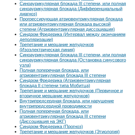
Синоаурикулярная блокада III степени, или полная
синоаурикулярная блокада (Дифференциальный
диагноз)
Прогрессирующая атриовентрикулярная блокада
или атриовентрикулярная блокада высокой
степени (Атриовентрикулярная диссоциация)
Синдром Фредерика (Интервал между окончанием
деполяризации)
Трепетание и мерцание желудочков
(Изоэлектрическая линия)
Синоаурикулярная блокада III степени, или полная
синоаурикулярная блокада (Остановка синусового
узла)
Полная поперечная блокада, или
атриовентрикулярная блокада III степени
Синдром Фредерика (Атриовентрикулярная
блокада II степени типа Мобитца)
Трепетание и мерцание желудочков (Первичное и
вторичное мерцание желудочков)
Внутрипредсердная блокада, или нарушение
внутрипредсердной проводимости
Полная поперечная блокада, или
атриовентрикулярная блокада III степени
(Диссоциация на ЭКГ)
Синдром Фредерика (Прогноз)
Трепетание и мерцание желудочков (Этиология)