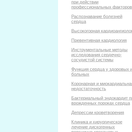
при действии
профессиональных факторов
Распознавание болезней
сердца
Высокогорная кардиоангиоло
Превентивная кардиология
Инструментальные методы
исследования сердечно-
сосудистой системы
Функция сердца у здоровых 
больных
Коронарная и миокардиальна
недостаточность
Бактериальный эндокардит п
врожденных пороках сердца
Депрессии кроветворения
Клиника и хирургическое
лечение дискогенных
пояснично-крестцовых