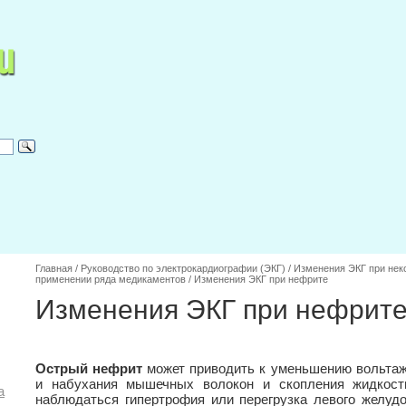
Главная
/
Руководство по электрокардиографии (ЭКГ)
/
Изменения ЭКГ при нек
применении ряда медикаментов
/
Изменения ЭКГ при нефрите
Изменения ЭКГ при нефрит
Острый нефрит
может приводить к уменьшению вольтаж
и набухания мышечных волокон и скопления жидкост
а
наблюдаться гипертрофия или перегрузка левого желудо