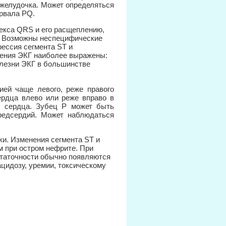
о желудочка. Может определяться
рвала PQ.
екса QRS и его расщеплению,
и. Возможны неспецифические
рессия сегмента ST и
нения ЭКГ наиболее выражены:
олезни ЭКГ в большинстве
ией чаще левого, реже правого
ердца влево или реже вправо в
в сердца. Зубец Р может быть
предсердий. Может наблюдаться
ки. Изменения сегмента ST и
 при остром нефрите. При
статочности обычно появляются
ацидозу, уремии, токсическому