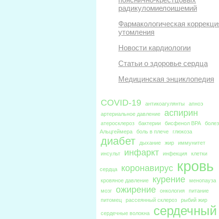
радикуломиелоишемий
Фармакологическая коррекци
утомления
Новости кардиологии
Статьи о здоровье сердца
Медицинская энциклопедия
COVID-19
антикоагулянты
апноэ
аспирин
артериальное давление
атеросклероз
бактерии
бисфенол BPA
боле
Альцгеймера
боль в плече
глюкоза
диабет
дыхание
жир
иммунитет
инфаркт
инсульт
инфекция
клетки
кровь
коронавирус
сердца
курение
кровяное давление
менопауза
ожирение
мозг
онкология
питание
питомец
рассеянный склероз
рыбий жир
сердечный
сердечные волокна