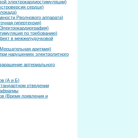
вой электрокардиостимуляции)
кстроверсия сердце)
блокада)
вности Рволнового аппарата)
очная гипертензия)
(Электрокардиография)
тимуляция по требованию)
фект в межжелудочковой
(Мерцательная аритмия)
 при нарушениях электролитного
заращение артериального
в (А и Б)
 стандартном отведении
иафрагмы
ов (Время появления и