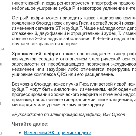
гипертензией, иногда регистрируется гипертрофия правог
небольшое уширение зубца Р и некоторое удлинение инте
Острый нефрит может приводить также к уширению компл
появлению блокад ножек пучка Гиса и ветвей левой ножк
изменения сегмента ST и зубца Т. Чаще наблюдаются деп
сглаженный, двухфазный и отрицательный зубец Т. Изме
обычно на 2–3-й неделе заболевания. К 4–5–6-й неделе б
случаев возвращается к норме.
ри
Хронический нефрит
также сопровождается гипертроф
желудочков сердца и отклонением электрической оси с
х
зависимости от преобладающего поражения желудочко
неизменен или зазубрен либо отмечается перегрузка 
уширение комплекса QRS или его расщепление.
Возможна блокада ножек пучка Гиса или ветвей левой нож
зубца Т могут быть аналогичны изменениям, наблюдаемым
прогрессировании хронического нефрита и почечной недо
признаки, свойственные гиперкалиемии, гипокальциемии, 
в
миокардиту или уремическому перикардиту.
«Руководство по электрокардиографии», В.Н.Орлов
Читайте далее:
Изменения ЭКГ при миокардите
а