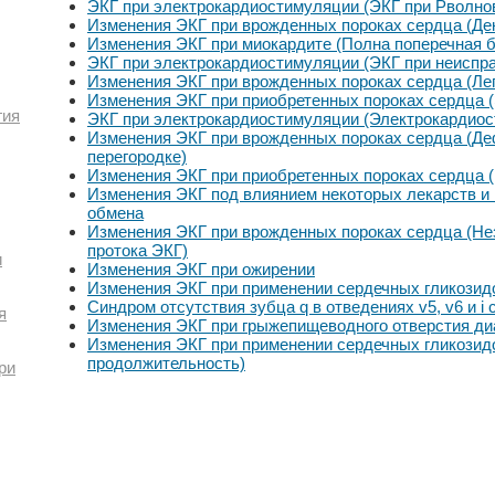
ЭКГ при электрокардиостимуляции (ЭКГ при Рволно
Изменения ЭКГ при врожденных пороках сердца (Де
Изменения ЭКГ при миокардите (Полна поперечная 
ЭКГ при электрокардиостимуляции (ЭКГ при неиспра
Изменения ЭКГ при врожденных пороках сердца (Лег
Изменения ЭКГ при приобретенных пороках сердца 
гия
ЭКГ при электрокардиостимуляции (Электрокардиос
Изменения ЭКГ при врожденных пороках сердца (Де
перегородке)
Изменения ЭКГ при приобретенных пороках сердца 
Изменения ЭКГ под влиянием некоторых лекарств и
обмена
Изменения ЭКГ при врожденных пороках сердца (Не
протока ЭКГ)
и
Изменения ЭКГ при ожирении
Изменения ЭКГ при применении сердечных гликозидо
Синдром отсутствия зубца q в отведениях v5, v6 и i
я
Изменения ЭКГ при грыжепищеводного отверстия д
Изменения ЭКГ при применении сердечных гликозид
продолжительность)
ри