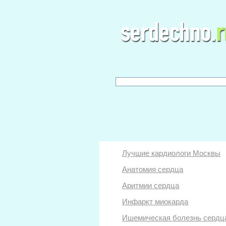
Лучшие кардиологи Москвы
Анатомия сердца
Аритмии сердца
Инфаркт миокарда
Ишемическая болезнь сердц