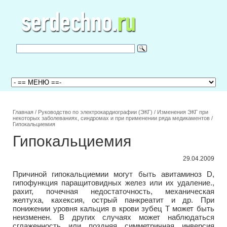
Главная
/
Руководство по электрокардиографии (ЭКГ)
/
Изменения ЭКГ при
некоторых заболеваниях, синдромах и при применении ряда медикаментов
/
Гипокальциемия
Гипокальциемия
29.04.2009
Причиной гипокальциемии могут быть авитаминоз D,
гипофункция паращитовидных желез или их удаление.,
рахит, почечная недостаточность, механическая
желтуха, кахексия, острый панкреатит и др. При
понижении уровня кальция в крови зубец Т может быть
неизменен. В других случаях может наблюдаться
сглаженность или поздняя симметричная инверсия