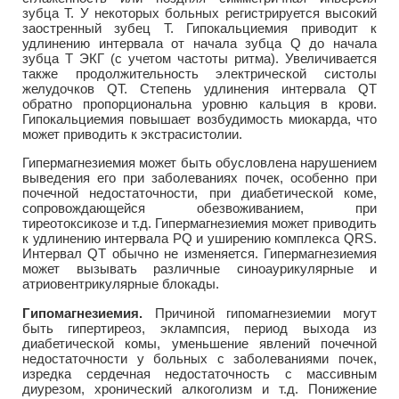
зубца Т. У некоторых больных регистрируется высокий
заостренный зубец Т. Гипокальциемия приводит к
удлинению интервала от начала зубца Q до начала
зубца Т ЭКГ (с учетом частоты ритма). Увеличивается
также продолжительность электрической систолы
желудочков QT. Степень удлинения интервала QT
обратно пропорциональна уровню кальция в крови.
Гипокальциемия повышает возбудимость миокарда, что
может приводить к экстрасистолии.
Гипермагнезиемия может быть обусловлена нарушением
выведения его при заболеваниях почек, особенно при
почечной недостаточности, при диабетической коме,
сопровождающейся обезвоживанием, при
тиреотоксикозе и т.д. Гипермагнезиемия может приводить
к удлинению интервала PQ и уширению комплекса QRS.
Интервал QT обычно не изменяется. Гипермагнезиемия
может вызывать различные синоаурикулярные и
атриовентрикулярные блокады.
Гипомагнезиемия.
Причиной гипомагнезиемии могут
быть гипертиреоз, эклампсия, период выхода из
диабетической комы, уменьшение явлений почечной
недостаточности у больных с заболеваниями почек,
изредка сердечная недостаточность с массивным
диурезом, хронический алкоголизм и т.д. Понижение