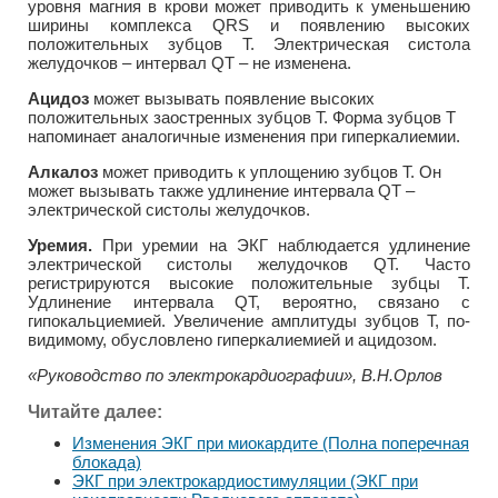
уровня магния в крови может приводить к уменьшению
ширины комплекса QRS и появлению высоких
положительных зубцов Т. Электрическая систола
желудочков – интервал QT – не изменена.
Ацидоз
может вызывать появление высоких
положительных заостренных зубцов Т. Форма зубцов Т
напоминает аналогичные изменения при гиперкалиемии.
Алкалоз
может приводить к уплощению зубцов Т. Он
может вызывать также удлинение интервала QT –
электрической систолы желудочков.
Уремия.
При уремии на ЭКГ наблюдается удлинение
электрической систолы желудочков QT. Часто
регистрируются высокие положительные зубцы Т.
Удлинение интервала QT, вероятно, связано с
гипокальциемией. Увеличение амплитуды зубцов Т, по-
видимому, обусловлено гиперкалиемией и ацидозом.
«Руководство по электрокардиографии», В.Н.Орлов
Читайте далее:
Изменения ЭКГ при миокардите (Полна поперечная
блокада)
ЭКГ при электрокардиостимуляции (ЭКГ при