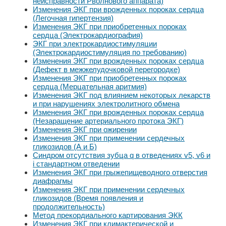
неисправности Рволнового аппарата)
Изменения ЭКГ при врожденных пороках сердца
(Легочная гипертензия)
Изменения ЭКГ при приобретенных пороках
сердца (Электрокардиография)
ЭКГ при электрокардиостимуляции
(Электрокардиостимуляция по требованию)
Изменения ЭКГ при врожденных пороках сердца
(Дефект в межжелудочковой перегородке)
Изменения ЭКГ при приобретенных пороках
сердца (Мерцательная аритмия)
Изменения ЭКГ под влиянием некоторых лекарств
и при нарушениях электролитного обмена
Изменения ЭКГ при врожденных пороках сердца
(Незаращение артериального протока ЭКГ)
Изменения ЭКГ при ожирении
Изменения ЭКГ при применении сердечных
гликозидов (А и Б)
Синдром отсутствия зубца q в отведениях v5, v6 и
i стандартном отведении
Изменения ЭКГ при грыжепищеводного отверстия
диафрагмы
Изменения ЭКГ при применении сердечных
гликозидов (Время появления и
продолжительность)
Метод прекордиального картирования ЭКК
Изменения ЭКГ при климактерической и