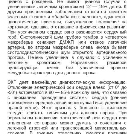
цианоз с рождения. Не имеют цианоза (случаи с
увеличенным легочным кровотоком) 12 — 15% детей. К
другим проявлениям заболевания относятся симптом
«часовых стекол» и «барабанных палочек», одышечно-
цианотические приступы, вынужденное положение на
корточках, одышка, отставание в физическом развитии.
При увеличенном сердце рано развивается сердечный
горб. Систолический шум грубого тембра в четвертом
межреберье означает ДМЖП или стеноз легочной
артерии, во втором межреберье слева иногда бывает
систолодиастолический шум открытого артериального
протока. Печень увеличена в случаях с усиленным
легочным кровотоком. Нормальных размеров
пульсирующая печень без увеличения правого
желудочка характерна для данного порока.
ЭКГ дает важнейшую диагностическую информацию.
Отклонение электрической оси сердца влево (от 0° до
-90°) встречается в 80 — 85% всех случаев, что связано
с аномалией проводящей системы сердца (раннее
отхождение передней левой ветки пучка Гиса, удлинение
правой ветви). Этот признак у больного с цианозом
следует считать типичным для данного порока. При
нормальном положении электрической оси сердца или
отклонении ее вправо можно думать о сочетании с
легочной атрезией или транспозицией магистральных
сосудов. В грудных отведениях имеются признаки