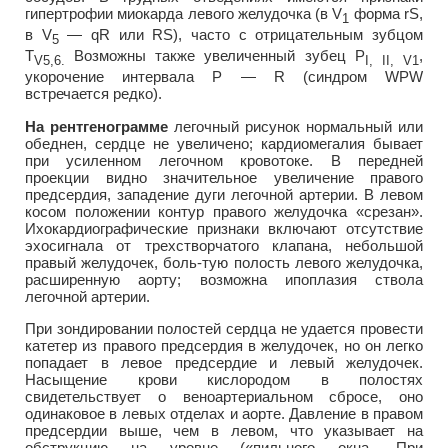
гипертрофии миокарда левого желудочка (в V
форма rS,
1
в V
— qR или RS), часто с отрицательным зубцом
5
T
Возможны также увеличенный зубец P
,
V
5,6.
I
,
II
,
V
1
укорочение интервала Р — R (синдром WPW
встречается редко).
На рентгенограмме
легочный рисунок нормальный или
обеднен, сердце не увеличено; кардиомегалия бывает
при усиленном легочном кровотоке. В передней
проекции видно значительное увеличение правого
предсердия, западение дуги легочной артерии. В левом
косом положении контур правого желудочка «срезан».
Ихокардиографические признаки включают отсутствие
эхосигнала от трехстворчатого клапана, небольшой
правый желудочек, боль-тую полость левого желудочка,
расширенную аорту; возможна ипоплазия ствола
легочной артерии.
При зондировании полостей сердца не удается провести
катетер из правого предсердия в желудочек, но он легко
попадает в левое предсердие и левый желудочек.
Насыщение крови кислородом в полостях
свидетельствует о веноартериальном сбросе, оно
одинаковое в левых отделах и аорте. Давление в правом
предсердии выше, чем в левом, что указывает на
обструкцию на уровне («пильного окна. При