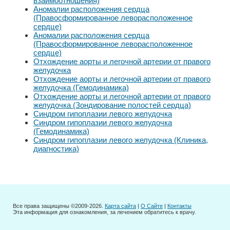
взаимоотношения)
Аномалии расположения сердца
(Правосформированное леворасположенное
сердце)
Аномалии расположения сердца
(Правосформированное леворасположенное
сердце)
Отхождение аорты и легочной артерии от правого
желудочка
Отхождение аорты и легочной артерии от правого
желудочка (Гемодинамика)
Отхождение аорты и легочной артерии от правого
желудочка (Зондирование полостей сердца)
Синдром гипоплазии левого желудочка
Синдром гипоплазии левого желудочка
(Гемодинамика)
Синдром гипоплазии левого желудочка (Клиника,
диагностика)
Все права защищены ©2009-2026.
Карта сайта
|
О Сайте
|
Контакты
Эта информация для ознакомления, за лечением обратитесь к врачу.