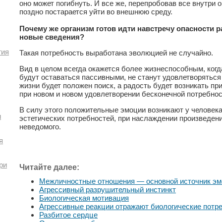
оно может погибнуть. И все же, перепробовав все внутри 
поздно постарается уйти во внешнюю среду.
Почему же организм готов идти навстречу опасности 
новые сведения?
гия
Такая потребность выработана эволюцией не случайно.
Вид в целом всегда окажется более жизнеспособным, ког
будут оставаться пассивными, не станут удовлетворяться 
жизни будет положен поиск, а радость будет возникать пр
при новом и новом удовлетворении бесконечной потребнос
В силу этого положительные эмоции возникают у человек
и
эстетических потребностей, при наслаждении произведени
неведомого.
я
ри
Читайте далее:
Межличностные отношения — основной источник эм
Агрессивный разрушительный инстинкт
Биологическая мотивация
Агрессивные реакции отражают биологические потр
Разбитое сердце