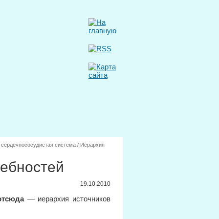
и сердечнососудистая система
/
Иерархия
ребностей
19.10.2010
отсюда
— иерархия источников