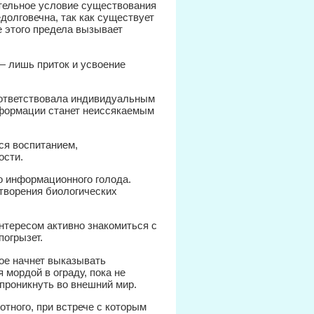
ельное условие существования
едолговечна, так как существует
 этого предела вызывает
— лишь приток и усвоение
оответствовала индивидуальным
нформации станет неиссякаемым
ся воспитанием,
ости.
о информационного голода.
етворения биологических
нтересом активно знакомиться с
погрызет.
ое начнет выказывать
 мордой в ограду, пока не
проникнуть во внешний мир.
отного, при встрече с которым