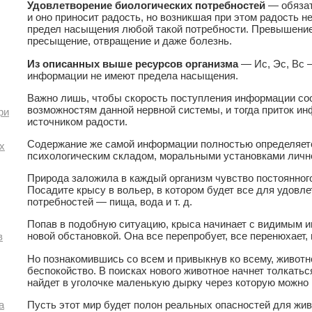
Удовлетворение биологических потребностей
— обязат
и оно приносит радость, но возникшая при этом радость н
предел насыщения любой такой потребности. Превышение
пресыщение, отвращение и даже болезнь.
Из описанных выше ресурсов организма
— Ис, Эс, Вс 
информации не имеют предела насыщения.
Важно лишь, чтобы скорость поступления информации с
возможностям данной нервной системы, и тогда приток и
ри
источником радости.
Содержание же самой информации полностью определяет
х
психологическим складом, моральными установками личн
Природа заложила в каждый организм чувство постоянног
Посадите крысу в вольер, в котором будет все для удовл
потребностей — пища, вода и т. д.
Попав в подобную ситуацию, крыса начинает с видимым и
новой обстановкой. Она все перепробует, все перенюхает, 
в
Но познакомившись со всем и привыкнув ко всему, животн
беспокойство. В поисках нового животное начнет толкаться
найдет в уголочке маленькую дырку через которую можно 
Пусть этот мир будет полон реальных опасностей для жив
а