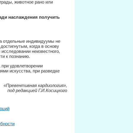
ограды, животное рано или
ради наслаждения получить
да отдельные индивидуумы не
достигнутым, когда в основу
и исследовании неизвестного,
ти к познанию.
а при удовлетворении
ями искусства, при разведке
«Превентивная кардиология»,
под редакцией Г.И.Косицкого
оций
ебности