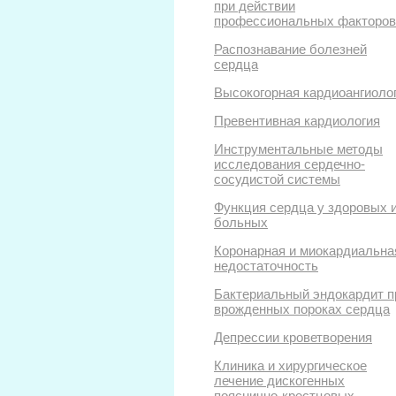
при действии
профессиональных факторов
Распознавание болезней
сердца
Высокогорная кардиоангиоло
Превентивная кардиология
Инструментальные методы
исследования сердечно-
сосудистой системы
Функция сердца у здоровых 
больных
Коронарная и миокардиальна
недостаточность
Бактериальный эндокардит п
врожденных пороках сердца
Депрессии кроветворения
Клиника и хирургическое
лечение дискогенных
пояснично-крестцовых