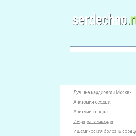
Лучшие кардиологи Москвы
Анатомия сердца
Аритмии сердца
Инфаркт миокарда
Ишемическая болезнь сердц