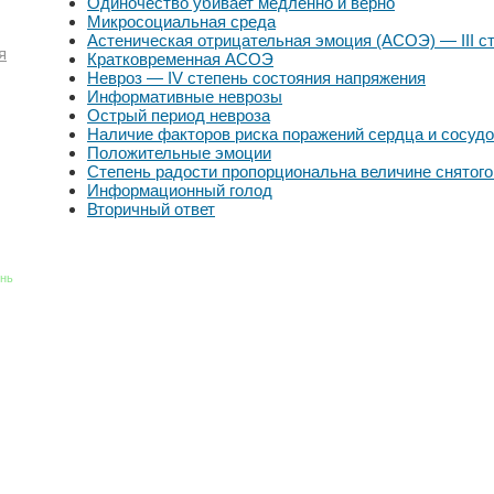
Одиночество убивает медленно и верно
Микросоциальная среда
Астеническая отрицательная эмоция (АСОЭ) — III с
я
Кратковременная АСОЭ
Невроз — IV степень состояния напряжения
Информативные неврозы
Острый период невроза
Наличие факторов риска поражений сердца и сосуд
Положительные эмоции
Степень радости пропорциональна величине снятого
Информационный голод
Вторичный ответ
знь