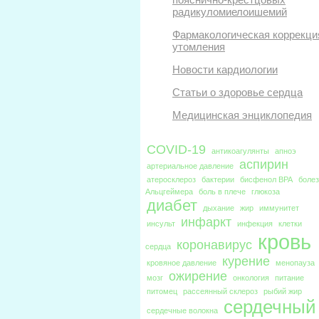
радикуломиелоишемий
Фармакологическая коррекци
утомления
Новости кардиологии
Статьи о здоровье сердца
Медицинская энциклопедия
COVID-19
антикоагулянты
апноэ
аспирин
артериальное давление
атеросклероз
бактерии
бисфенол BPA
боле
Альцгеймера
боль в плече
глюкоза
диабет
дыхание
жир
иммунитет
инфаркт
инсульт
инфекция
клетки
кровь
коронавирус
сердца
курение
кровяное давление
менопауза
ожирение
мозг
онкология
питание
питомец
рассеянный склероз
рыбий жир
сердечный
сердечные волокна