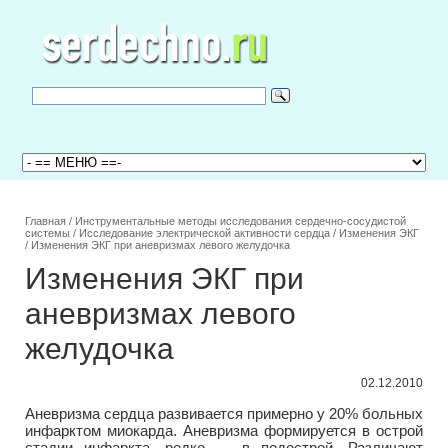
Главная
/
Инструментальные методы исследования сердечно-сосудистой
системы
/
Исследование электрической активности сердца
/
Изменения ЭКГ
/
Изменения ЭКГ при аневризмах левого желудочка
Изменения ЭКГ при
аневризмах левого
желудочка
02.12.2010
Аневризма сердца развивается примерно у 20% больных
инфарктом миокарда. Аневризма формируется в острой
стадии инфаркта, редко — в подострой. Различают