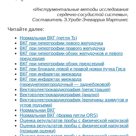
6
«Инструментальные методы исследования
сердечно-сосудистой системы»,
Составитель Э.Урибе-Эчеварриа Мартинес
Читайте далее:
Нормальная ВКГ (петля Ts)
ВКГ при гипертрофии левого желудочка
ВКГ при гипертрофии правого желудочка
ВКГ при гипертрофии обоих желудочков и левого
предсердия
ВКГ при гипертрофии обоих предсердий
ВКГ при блокаде левой и правой ножки пучка Гиса
ВКГ при инфарктах миокарда
ВКГ при инфарктах миокарда
(переднеперегородочный — заднебоковой)
Векторэлектрокардиография (регистрация)
Векторэлектрокардиография (анализ)
Векторэлектрокардиография (величины азимутов и
углов подъема)
Нормальная ВКГ
Нормальная ВКГ (форма петли QRS)
Оценка результатов пробы с физической нагрузкой
Оценка результатов пробы с физической нагрузкой
(позиции оценки)
Оценка результатов пробы с физической нагрузкой