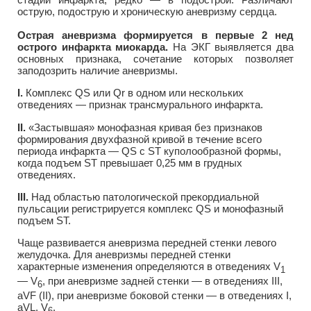
острую, подострую и хроническую аневризму сердца.
Острая аневризма формируется в первые 2 нед
острого инфаркта миокарда.
На ЭКГ выявляется два
основных признака, сочетание которых позволяет
заподозрить наличие аневризмы.
I.
Комплекс QS или Qr в одном или нескольких
отведениях — признак трансмурального инфаркта.
II.
«Застывшая» монофазная кривая без признаков
формирования двухфазной кривой в течение всего
периода инфаркта — QS с ST куполообразной формы,
когда подъем ST превышает 0,25 мм в грудных
отведениях.
III.
Над областью патологической прекордиальной
пульсации регистрируется комплекс QS и монофазный
подъем ST.
Чаще развивается аневризма передней стенки левого
желудочка. Для аневризмы передней стенки
характерные изменения определяются в отведениях V
1
— V
, при аневризме задней стенки — в отведениях III,
6
аVF (II), при аневризме боковой стенки — в отведениях I,
aVL, V
.